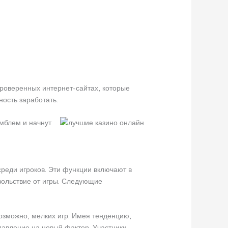
проверенных интернет-сайтах, которые
ность заработать.
мблем и начнут
реди игроков. Эти функции включают в
вольствие от игры. Следующие
возможно, мелких игр. Имея тенденцию,
давление на новый фактор. Участники