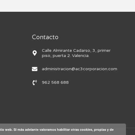
Contacto
Calle Almirante Cadarso, 3, primer
piso, puerta 2. Valencia.
administracion@ac3corporacion.com
962 568 688
io web. Si más adelante valoramos habilitar otras cookies, propias y de