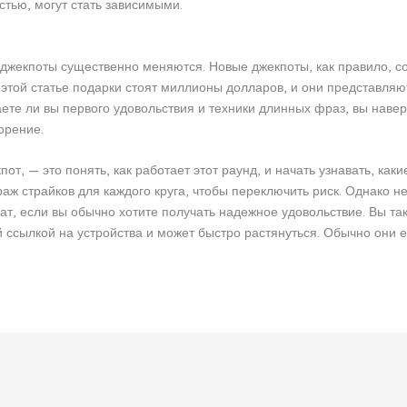
стью, могут стать зависимыми.
джекпоты существенно меняются. Новые джекпоты, как правило, со
В этой статье подарки стоят миллионы долларов, и они представляю
аете ли вы первого удовольствия и техники длинных фраз, вы наве
орение.
от, — это понять, как работает этот раунд, и начать узнавать, как
раж страйков для каждого круга, чтобы переключить риск. Однако н
ат, если вы обычно хотите получать надежное удовольствие. Вы т
 ссылкой на устройства и может быстро растянуться. Обычно они ес