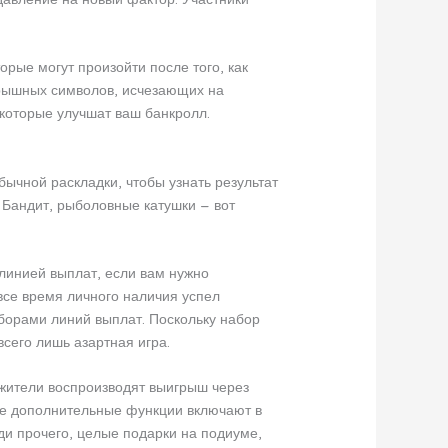
рые могут произойти после того, как
грышных символов, исчезающих на
 которые улучшат ваш банкролл.
бычной раскладки, чтобы узнать результат
. Бандит, рыболовные катушки – вот
линией выплат, если вам нужно
 все время личного наличия успел
борами линий выплат. Поскольку набор
всего лишь азартная игра.
жители воспроизводят выигрыш через
ие дополнительные функции включают в
ди прочего, целые подарки на подиуме,