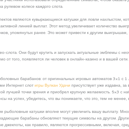
а рулевом колесе каждого слота.
ектов являются кувыркающиеся катушки для ловли нахлыстом, кото
 активной линией выплат. Этот метод увеличивает количество выи
чков, упомянутых ранее. Это может привести к другим выигрышам,
о-слота. Они будут крутить и запускать актуальные эмблемы с нео
о от того, появляется ли человек в онлайн-казино и в вашей сети
боловных барабанов: от оригинальных игровых автоматов 3×1 с 1 
ами Интернет слот
игры Вулкан Удачи
присутствует уже издавна, за
ой лучшей точки зрения и приобрел крупную желаемость. 5×3 с на
ы на успех, убедитесь, что вы понимаете, что это, тем не менее, 
 рыболовные катушки вполне могут увеличить вашу выплату. Мно
 падающие барабаны обновляют текущие символы на другом. Друг
ые джекпоты, как правило, являются прогрессивными, включая, сре