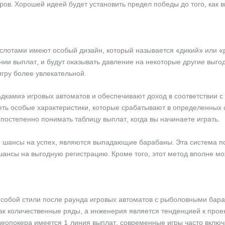
ов. Хорошей идеей будет установить предел победы до того, как в
слотами имеют особый дизайн, который называется «дикий» или «р
нии выплат, и будут оказывать давление на некоторые другие выг
игру более увлекательной.
дками» игровых автоматов и обеспечивают доход в соответствии с
ть особые характеристики, которые срабатывают в определенных с
 постепенно понимать таблицу выплат, когда вы начинаете играть.
ансы на успех, являются выпадающие барабаны. Эта система п
шансы на выгодную регистрацию. Кроме того, этот метод вполне м
 собой стили после раунда игровых автоматов с рыболовными бара
ак количественные ряды, а инженерия является тенденцией к прое
опокера имеется 1 линия выплат, современные игры часто включаю