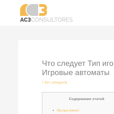
Ir
al
contenido
Что следует Тип иг
Игровые автоматы
/
Sin categoría
Содержание статей
Экстра имеет