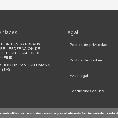
enlaces
Legal
TION DES BARREAUX
Política de privacidad
PE - FEDERACIÓN DE
OS DE ABOGADOS DE
 (FBE)
Política de cookies
ACIÓN HISPANO-ALEMANA
ISTAS
Aviso legal
Condiciones de uso
mente utilizamos las cookies necesarias para el adecuado funcionamiento de este sit