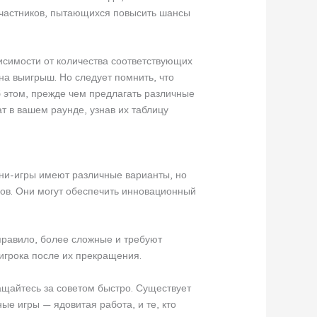
 участников, пытающихся повысить шансы
висимости от количества соответствующих
на выигрыш. Но следует помнить, что
б этом, прежде чем предлагать различные
 в вашем раунде, узнав их таблицу
ини-игры имеют различные варианты, но
ков. Они могут обеспечить инновационный
 правило, более сложные и требуют
игрока после их прекращения.
ращайтесь за советом быстро. Существует
ые игры — ядовитая работа, и те, кто