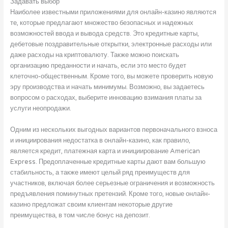
Задавать выбор
Наиболее известными приложениями для онлайн-казино являются
те, которые предлагают множество безопасных и надежных
возможностей ввода и вывода средств. Это кредитные карты,
дебетовые поздравительные открытки, электронные расходы или
даже расходы на криптовалюту. Также можно поискать
организацию преданности и начать, если это место будет
клеточно-общественным. Кроме того, вы можете проверить новую
эру производства и начать минимумы. Возможно, вы задаетесь
вопросом о расходах, выберите инновацию взимания платы за
услуги неопродажи.
Одним из нескольких выгодных вариантов первоначального взноса
и инициирования недостатка в онлайн-казино, как правило,
является кредит, платежная карта и инициирование American
Express. Предоплаченные кредитные карты дают вам большую
стабильность, а также имеют целый ряд преимуществ для
участников, включая более серьезные ограничения и возможность
предъявления поминутных претензий. Кроме того, новые онлайн-
казино предложат своим клиентам некоторые другие
преимущества, в том числе бонус на депозит.