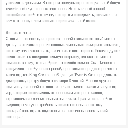
управлять деньгами. В котором предусмотрен специальный бонус
chemin defer для новых партнеров. Это отличный способ
попробовать себя в этом виде спорта и определить, нравится ли
вам это, прежде чем вносить первоначальный взнос.
Делать ставки
Ставки — это еще один проспект онлайн-казино, который может
дать участникам хорошие шансы и уменьшить выигрыш в комнате,
поэтому вам нужно знать, как играть в него хорошо. Рекомендуется
положиться на поздравительную открытку, однако это может
привести к тому, что вас бросят в онлайн-казино. Сал Пиасенте,
специалист по обучению провайдеров казино, предостерегает от
таких игр, как King Credit, сообщающих Twenty One, предлагать
дилерскому центру бонус в размере 9 частей. Многие другие
причины для онлайн-ставок включают видео-ставки и запуск игр-
игр, которые понравились сторонникам интернет-казино,
стремящимся к значительным выплатам. Практически любые
видеоигры могут потребовать нового кошелька, поэтому
постарайтесь играть надежно и начните использовать свой
потенциал.