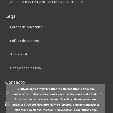
ASOCIACIÓN HISPANO-ALEMANA DE JURISTAS
Legal
Política de privacidad
Política de cookies
Aviso legal
Condiciones de uso
Contacto
Tu privacidad es muy importante para nosotros, por lo que
Calle Almirante Cadarso, 3, primer piso, puerta 2. Valencia.
únicamente utilizamos las cookies necesarias para el adecuado
funcionamiento de este sitio web. Si más adelante valoramos
administracion@ac3corporacion.com
habilitar otras cookies, propias y de terceros, para personalizar el
sitio y sus opciones, mejorar tu navegación, adaptarnos a tus