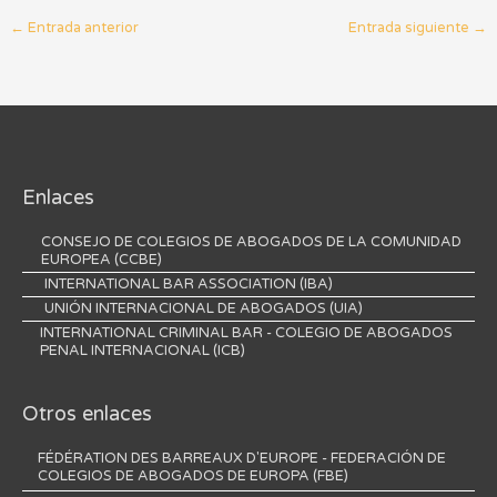
←
Entrada anterior
Entrada siguiente
→
Enlaces
CONSEJO DE COLEGIOS DE ABOGADOS DE LA COMUNIDAD
EUROPEA (CCBE)
INTERNATIONAL BAR ASSOCIATION (IBA)
UNIÓN INTERNACIONAL DE ABOGADOS (UIA)
INTERNATIONAL CRIMINAL BAR - COLEGIO DE ABOGADOS
PENAL INTERNACIONAL (ICB)
Otros enlaces
FÉDÉRATION DES BARREAUX D'EUROPE - FEDERACIÓN DE
COLEGIOS DE ABOGADOS DE EUROPA (FBE)