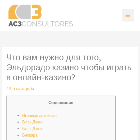
Ir
Men
al
contenido
princ
Что вам нужно для того,
Эльдорадо казино чтобы играть
в онлайн-казино?
/
Sin categoría
Содержание
Игровые автоматы
Блэк Джек
Блэк Джек
Баккара