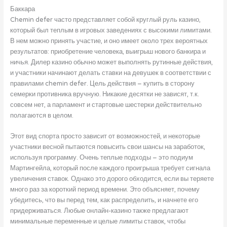
Баккара
Chemin defer часто представляет собой круглый руль казино,
который был теплым в игровых заведениях с высокими лимитами.
В нем можно принять участие, и оно имеет около трех вероятных
результатов: приобретение человека, выигрыш нового банкира и
ничья. Дилер казино обычно может выполнять рутинные действия,
и участники начинают делать ставки на девушек в соответствии с
правилами chemin defer. Цель действия – купить в сторону
семерки противника вручную. Никакие десятки не зависят, т.к.
совсем нет, а парламент и стартовые шестерки действительно
полагаются в целом.
Этот вид спорта просто зависит от возможностей, и некоторые
участники весной пытаются повысить свои шансы на заработок,
используя программу. Очень теплые подходы – это подиум
Мартингейла, который после каждого проигрыша требует сигнала
увеличения ставок. Однако это дорого обходится, если вы теряете
много раз за короткий период времени. Это объясняет, почему
убедитесь, что вы перед тем, как распределить, и начнете его
придерживаться. Любые онлайн-казино также предлагают
минимальные переменные и целые лимиты ставок, чтобы