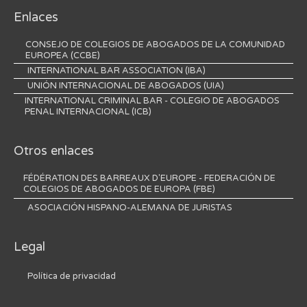
Enlaces
CONSEJO DE COLEGIOS DE ABOGADOS DE LA COMUNIDAD
EUROPEA (CCBE)
INTERNATIONAL BAR ASSOCIATION (IBA)
UNIÓN INTERNACIONAL DE ABOGADOS (UIA)
INTERNATIONAL CRIMINAL BAR - COLEGIO DE ABOGADOS
PENAL INTERNACIONAL (ICB)
Otros enlaces
FÉDÉRATION DES BARREAUX D'EUROPE - FEDERACIÓN DE
COLEGIOS DE ABOGADOS DE EUROPA (FBE)
ASOCIACIÓN HISPANO-ALEMANA DE JURISTAS
Legal
Política de privacidad