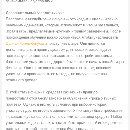
ознакомьтесь с условиями.
Дополнительный бесплатный чип
Бесплатные никнеймовые бонусы — это кредиты онлайн-казино
реальными деньгами, которые используются, чтобы развлечься,
играя в игры, предлагаемые крупным игорным заведением. После
прохождения обучения важно оформиться, чтобы унаследовать
Вулкан Рояль бонусы
и приступить к игре. Они являются
дополнительным преимуществом для новых игроков и дают
прекрасную возможность ознакомиться с потребительскими
банковскими услугами, поддержкой клиентов и начать онлайн-игры
без риска. Они также сократили расходы на ставки, позволив
участникам практиковать ее методы, не получая при этом
реального дохода.
В этой статье фишки и средства казино, как правило,
предоставляются бесплатно из-за объяснения игрока о зубных
протезах. Однако в них есть условия, при выборе которых
участвуют другие игорные заведения. У них могут быть требования
к ставкам и установлены полные лимиты на вывод средств. Набор
уникальных кодов ставок, с частотой которых новый игрок должен
рискнуть выгодой, прежде чем она будет получена.