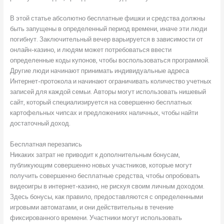
В этой статье абсолютно бесплатные фишки и средства должны
быть запущены в определенный период времени, иначе эти люди
погибнут. Заключительный вечер варьируется в зависимости от
онлайн-казино, и людям может потребоваться ввести
определенные коды купонов, чтобы воспользоваться программой.
Другие люди начинают принимать индивидуальные адреса
Интернет-протокола и начинают ограничивать количество учетных
записей для каждой семьи. Авторы могут использовать нишевый
сайт, который специализируется на совершенно бесплатных
картофельных чипсах и предложениях наличных, чтобы найти
достаточный доход.
Бесплатная перезапись
Никаких затрат не приводит к дополнительным бонусам,
публикующим совершенно новых участников, которые могут
получить совершенно бесплатные средства, чтобы опробовать
видеоигры в интернет-казино, не рискуя своим личным доходом.
Здесь бонусы, как правило, предоставляются с определенными
игровыми автоматами, и они действительны в течение
фиксированного времени. Участники могут использовать