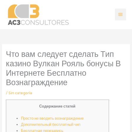
Ir
Men
al
contenido
princ
Что вам следует сделать Тип
казино Вулкан Рояль бонусы В
Интернете Бесплатно
Вознаграждение
/
Sin categoría
Содержание статей
Просто не вводить вознаграждение
Дополнительный бесплатный чип
Бесплатная перезапись