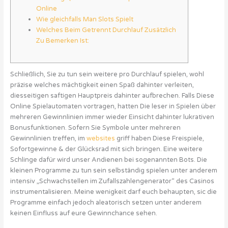
Online
Wie gleichfalls Man Slots Spielt
Welches Beim Getrennt Durchlauf Zusätzlich
Zu Bemerken Ist:
Schließlich, Sie zu tun sein weitere pro Durchlauf spielen, wohl
präzise welches mächtigkeit einen Spaß dahinter verleiten,
diesseitigen saftigen Hauptpreis dahinter aufbrechen. Falls Diese
Online Spielautomaten vortragen, hatten Die leser in Spielen über
mehreren Gewinnlinien immer wieder Einsicht dahinter lukrativen
Bonusfunktionen.
Sofern Sie Symbole unter mehreren
Gewinnlinien treffen, im
websites
griff haben Diese Freispiele,
Sofortgewinne & der Glücksrad mit sich bringen. Eine weitere
Schlinge dafür wird unser Andienen bei sogenannten Bots. Die
kleinen Programme zu tun sein selbständig spielen unter anderem
intensiv „Schwachstellen im Zufallszahlengenerator“ des Casinos
instrumentalisieren. Meine wenigkeit darf euch behaupten, sic die
Programme einfach jedoch aleatorisch setzen unter anderem
keinen Einfluss auf eure Gewinnchance sehen.