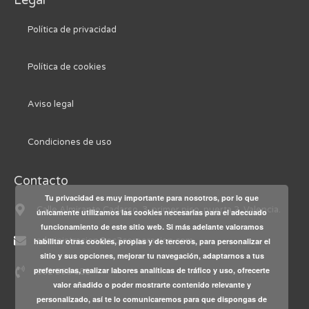
Legal
Política de privacidad
Política de cookies
Aviso legal
Condiciones de uso
Contacto
Tu privacidad es muy importante para nosotros, por lo que
Calle Almirante Cadarso, 3, primer piso, puerta 2. Valencia.
únicamente utilizamos las cookies necesarias para el adecuado
funcionamiento de este sitio web. Si más adelante valoramos
administracion@ac3corporacion.com
habilitar otras cookies, propias y de terceros, para personalizar el
sitio y sus opciones, mejorar tu navegación, adaptarnos a tus
preferencias, realizar labores analíticas de tráfico y uso, ofrecerte
962 568 688
valor añadido o poder mostrarte contenido relevante y
personalizado, así te lo comunicaremos para que dispongas de