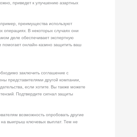
можно, приведет к улучшению азартных
Например, преимущества используют
х операциях. В некоторых случаях они
самом деле обеспечивает экспертную
же помогает онлайн-казино защитить ваш
еобходимо заключить соглашение с
ены представителями другой компании,
дательства, если хотите. Вы также можете
етензий. Подтвердите сигнал защиты
ователям возможность опробовать другие
ы на выигрыш ключевых выплат. Тем не