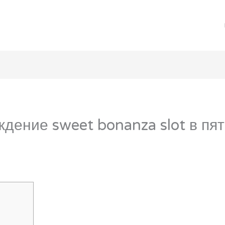
ждение sweet bonanza slot в пя