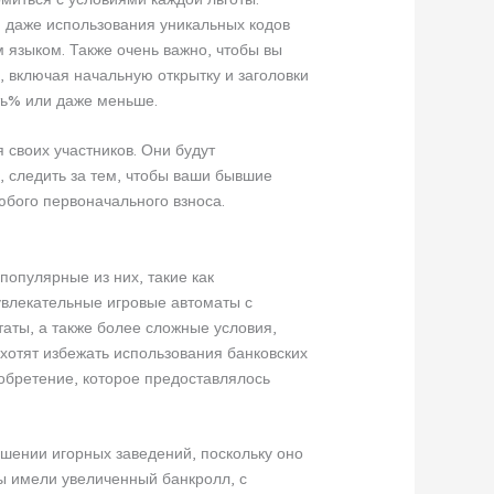
 даже использования уникальных кодов
м языком. Также очень важно, чтобы вы
 включая начальную открытку и заголовки
ять% или даже меньше.
 своих участников. Они будут
, следить за тем, чтобы ваши бывшие
юбого первоначального взноса.
опулярные из них, такие как
увлекательные игровые автоматы с
аты, а также более сложные условия,
хотят избежать использования банковских
обретение, которое предоставлялось
ошении игорных заведений, поскольку оно
ры имели увеличенный банкролл, с