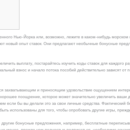
ленного Нью-Йорка или, возможно, лежите в каком-нибудь морском
ют новый опыт ставок. Они предлагают необычные бонусные предл
еличить выплату, постарайтесь изучить коды ставок для каждого р
ачальный взнос и начало потока пособий действительно зависят от 
ся захватывающим и приносящим удовольствие ощущением интерне
ть хорошее поощрение, которое может значительно увеличить ваши 
 чем если бы вы делали это за свои личные средства. Фактический
 быть использованы для того, чтобы опробовать другие игры, преж
 другие бонусные предложения, например, бесплатные переписыв
не менее, прежде чем полностью подписаться, необходимо ознако