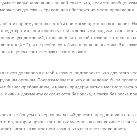
улучшает карьеру женщины на веб-сайте, что, если это вообще воз
коммерческих денежных средств для обеспечения место проведения.
 об этих преимуществах, чтобы они могли претендовать на них. 
 предотвратить, они используются отдельными людьми в конкретны
ехнология уведомлений, относящаяся к онлайн-казино, которая на 
клиента» (KYC), и ее особая суть была передана властям. Это так
тники в целом соответствуют своим словам.
в пятьсот долларов в онлайн-казино, подтвердите, что для этого н
рующим органам. Подразумевается, что они недавно были провер
вует бизнес-требованиям, и начать придерживаться местного законо
аши личные документы сохраняются без риска, а также без риска пр
фектные бонусы на первоначальный депозит, предоставляя польз
атегия, которая привлекает новых участников и увеличивает шанс
лжать играть в конкретном казино, что вызывает преданность.