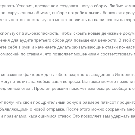
атривать Условия, прежде чем создавать новую сборку. Любые кам
но, округленном объеме, выборе потребительских банковских услуг
сять центов, поскольку это может повлиять на ваши шансы на зара
спользуют SSL-безопасность, чтобы скрыть новые денежные докуме
ения для аудита третьего сбора для повышения ценности. В этой 
рете себя в руки и начинаете делать захватывающие ставки по-на
комиссией по ставкам, что позволяет мошенникам соответствовать 
тся важным фактором для любого азартного заведения в Интернет
а могут ответить на любые ваши вопросы. Вы также можете позвонит
едленный ответ. Простая реакция поможет вам быстро сообщить о
ет получить свой поощрительный бонус в размере пятисот процент
бъявляющими о новой отправке. После этого можно сохранить мно
и правилами, касающимися ставок. Это позволяет вам удержать ва