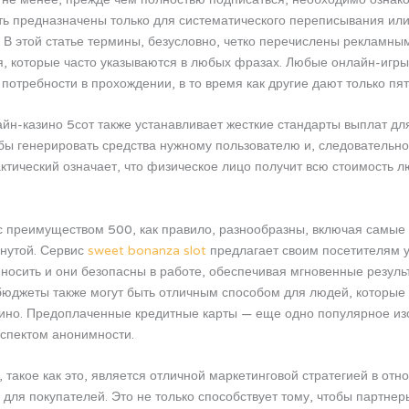
ь предназначены только для систематического переписывания или
ь. В этой статье термины, безусловно, четко перечислены рекламны
, которые часто указываются в любых фразах. Любые онлайн-игры,
потребности в прохождении, в то время как другие дают только п
йн-казино 5сот также устанавливает жесткие стандарты выплат для
обы генерировать средства нужному пользователю и, следовательно
тический означает, что физическое лицо получит всю стоимость л
 преимуществом 500, как правило, разнообразны, включая самые п
инутой. Сервис
sweet bonanza slot
предлагает своим посетителям 
осить и они безопасны в работе, обеспечивая мгновенные результ
бюджеты также могут быть отличным способом для людей, которые 
зино. Предоплаченные кредитные карты — еще одно популярное из
аспектом анонимности.
 такое как это, является отличной маркетинговой стратегией в отн
ля покупателей. Это не только способствует тому, чтобы партне