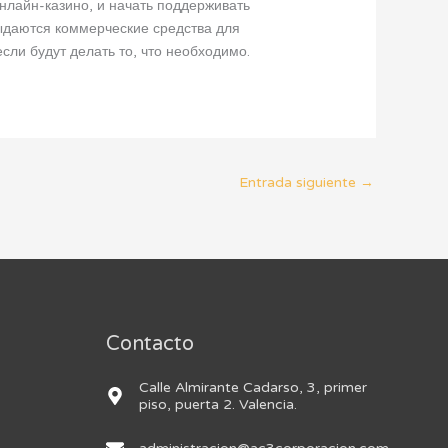
нлайн-казино, и начать поддерживать
ыдаются коммерческие средства для
сли будут делать то, что необходимо.
Entrada siguiente
→
Contacto
Calle Almirante Cadarso, 3, primer
piso, puerta 2. Valencia.