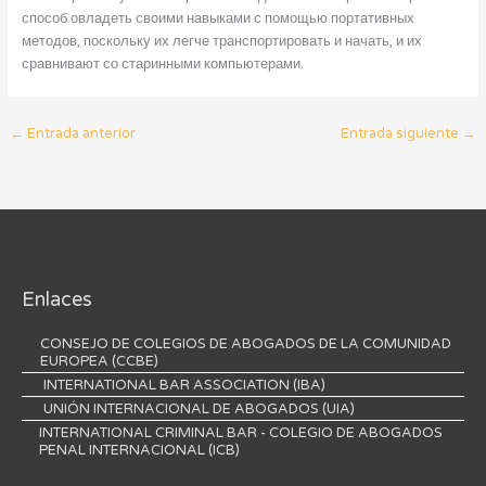
способ овладеть своими навыками с помощью портативных
методов, поскольку их легче транспортировать и начать, и их
сравнивают со старинными компьютерами.
←
Entrada anterior
Entrada siguiente
→
Enlaces
CONSEJO DE COLEGIOS DE ABOGADOS DE LA COMUNIDAD
EUROPEA (CCBE)
INTERNATIONAL BAR ASSOCIATION (IBA)
UNIÓN INTERNACIONAL DE ABOGADOS (UIA)
INTERNATIONAL CRIMINAL BAR - COLEGIO DE ABOGADOS
PENAL INTERNACIONAL (ICB)