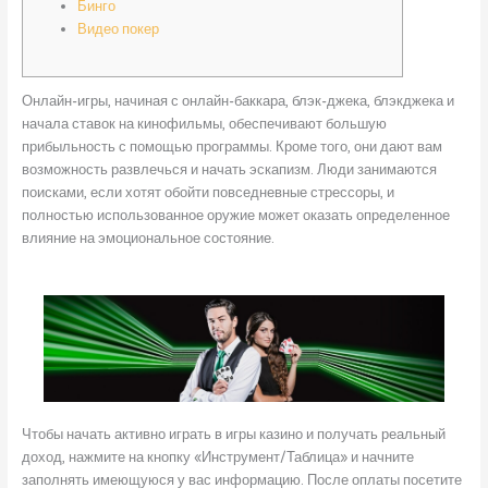
Бинго
Видео покер
Онлайн-игры, начиная с онлайн-баккара, блэк-джека, блэкджека и
начала ставок на кинофильмы, обеспечивают большую
прибыльность с помощью программы. Кроме того, они дают вам
возможность развлечься и начать эскапизм.
Люди занимаются
поисками, если хотят обойти повседневные стрессоры, и
полностью использованное оружие может оказать определенное
влияние на эмоциональное состояние.
Чтобы начать активно играть в игры казино и получать реальный
доход, нажмите на кнопку «Инструмент/Таблица» и начните
заполнять имеющуюся у вас информацию. После оплаты посетите