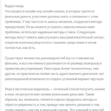
Видео покер
Что касается онлайн-игр онлайн-казино, в которых тратятся
реальные деньги, участники должны знать о связанных с этим
проблемах. У нас часто есть шансы нехватки, созданного метода
преодоления. Но вы можете устранить перечисленные ниже
проблемы, используя надежные методы ставок. Следующие
методы могут помочь вам улучшить ваш развлекательный сигнал,
сократив конечные результаты с вашими средствами и начав
полностью, как есть.
Существует множество разновидностей игр со ставками на
фильмы, и все они немного различаются по размеру выигрыша и
правилам регулирования. Некоторые более технологичны, чем
другие, но практически любая часть единственного двигателя: нет
революционной возможности создать успешный вариант вручную.
Игра в бесплатные видеоигры — отличный способ получить знания
в игре, не рискуя всеми своими реальными деньгами. Таким
образом, вы, возможно, сможете хорошо продумать методы и
обрести уверенность в том, прежде чем принять решение о том,
чтобы принять участие в реальной сделке. Это хороший и простой