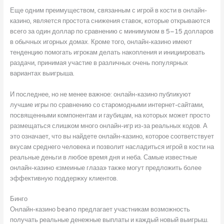
Еще одним преимуществом, связанным с игрой в кости в онлайн-
казино, является простота снижения ставок, которые открываются
всего за один доллар по сравнению с минимумом в 5–15 долларов
в обычных игорных домах. Кроме того, онлайн-казино имеют
тенденцию помогать игрокам делать накопления и инициировать
раздачи, принимая участие в различных очень популярных
вариантах выигрыша.
И последнее, но не менее важное: онлайн-казино публикуют
лучшие игры по сравнению со старомодными интернет-сайтами,
посвященными компонентам и гаубицам, на которых может просто
размещаться слишком много онлайн-игр из-за реальных кодов. А
это означает, что вы найдете онлайн-казино, которое соответствует
вкусам среднего человека и позволит насладиться игрой в кости на
реальные деньги в любое время дня и неба. Самые известные
онлайн-казино «змеиные глаза» также могут предложить более
эффективную поддержку клиентов.
Бинго
Онлайн-казино beano предлагает участникам возможность
получать реальные денежные выплаты и каждый новый выигрыш.