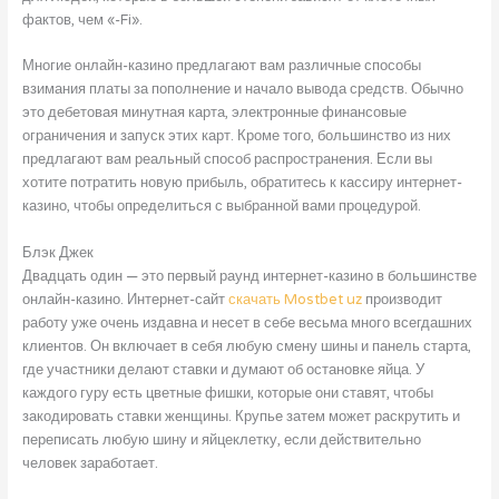
фактов, чем «-Fi».
Многие онлайн-казино предлагают вам различные способы
взимания платы за пополнение и начало вывода средств. Обычно
это дебетовая минутная карта, электронные финансовые
ограничения и запуск этих карт. Кроме того, большинство из них
предлагают вам реальный способ распространения. Если вы
хотите потратить новую прибыль, обратитесь к кассиру интернет-
казино, чтобы определиться с выбранной вами процедурой.
Блэк Джек
Двадцать один — это первый раунд интернет-казино в большинстве
онлайн-казино. Интернет-сайт
скачать Mostbet uz
производит
работу уже очень издавна и несет в себе весьма много всегдашних
клиентов. Он включает в себя любую смену шины и панель старта,
где участники делают ставки и думают об остановке яйца. У
каждого гуру есть цветные фишки, которые они ставят, чтобы
закодировать ставки женщины. Крупье затем может раскрутить и
переписать любую шину и яйцеклетку, если действительно
человек заработает.