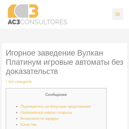
Ir
Men
al
contenido
princ
Игорное заведение Вулкан
Платинум игровые автоматы без
доказательств
/
Sin categoría
Сообщения
Подпишитесь на бонусные предложения
Названия игр широко открыты
Возможности зарядки
Качество