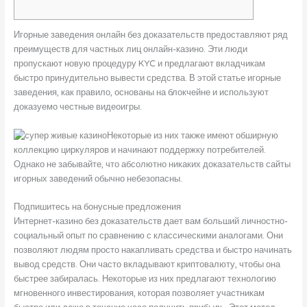
Игорные заведения онлайн без доказательств предоставляют ряд
преимуществ для частных лиц онлайн-казино. Эти люди
пропускают новую процедуру KYC и предлагают вкладчикам
быстро принудительно вывести средства. В этой статье игорные
заведения, как правило, основаны на блокчейне и используют
доказуемо честные видеоигры.
Некоторые из них также имеют обширную
коллекцию циркуляров и начинают поддержку потребителей.
Однако не забывайте, что абсолютно никаких доказательств сайты
игорных заведений обычно небезопасны.
Подпишитесь на бонусные предложения
Интернет-казино без доказательств дает вам больший личностно-
социальный опыт по сравнению с классическими аналогами. Они
позволяют людям просто накапливать средства и быстро начинать
вывод средств. Они часто вкладывают криптовалюту, чтобы она
быстрее забиралась. Некоторые из них предлагают технологию
мгновенного инвестирования, которая позволяет участникам