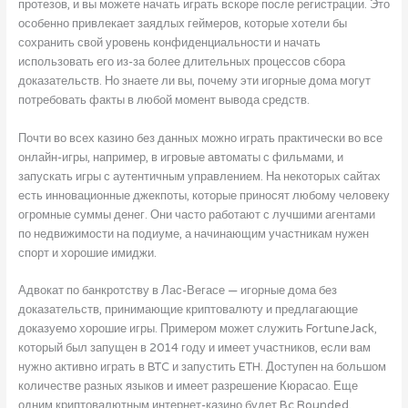
протезов, и вы можете начать играть вскоре после регистрации. Это
особенно привлекает заядлых геймеров, которые хотели бы
сохранить свой уровень конфиденциальности и начать
использовать его из-за более длительных процессов сбора
доказательств. Но знаете ли вы, почему эти игорные дома могут
потребовать факты в любой момент вывода средств.
Почти во всех казино без данных можно играть практически во все
онлайн-игры, например, в игровые автоматы с фильмами, и
запускать игры с аутентичным управлением. На некоторых сайтах
есть инновационные джекпоты, которые приносят любому человеку
огромные суммы денег. Они часто работают с лучшими агентами
по недвижимости на подиуме, а начинающим участникам нужен
спорт и хорошие имиджи.
Адвокат по банкротству в Лас-Вегасе — игорные дома без
доказательств, принимающие криптовалюту и предлагающие
доказуемо хорошие игры. Примером может служить FortuneJack,
который был запущен в 2014 году и имеет участников, если вам
нужно активно играть в BTC и запустить ETH. Доступен на большом
количестве разных языков и имеет разрешение Кюрасао. Еще
одним криптовалютным интернет-казино будет Bc Rounded,