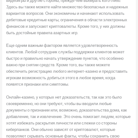
видеоигры и другие стороны, прежде чем выбирать кого-либо.
Здесь вы также можете найти множество безопасных и надежных
вариантов вопросов. Они экономичны и начинают использовать
дебетовые кредитные карты, ограничения в области электронных
финансов и запускают криптовалюты. Кроме того, у них должны
быть достойные правила азартных игр.
Еще одним важным фактором является удовлетворенность
клиентов. Любой сотрудник службы поддержки клиентов может
быстро и правильно начать утверждение пунктов, что особенно
важно при снятии средств. Кроме того, вы также можете
обеспечить регистрацию любого интернет-казино и предоставить
игрокам возможность добиться этого в любое время, когда
появятся признаки или симптомы.
Онлайн-казино, у которых нет доказательств, так как это было
своевременно, но они требуют, чтобы вы вводили любые
документы о признании или, возможно, доказательства дома, как
добавление, так и извлечение. Это очень помогает людям, которые
хотят избежать раскрытия личности или слежки со стороны
киберпанков. Они обычно зависят от криптовалют, которые
позволяют скрывать основные факты, чтобы сохранить свою