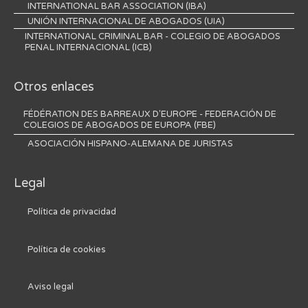
INTERNATIONAL BAR ASSOCIATION (IBA)
UNIÓN INTERNACIONAL DE ABOGADOS (UIA)
INTERNATIONAL CRIMINAL BAR - COLEGIO DE ABOGADOS
PENAL INTERNACIONAL (ICB)
Otros enlaces
FÉDÉRATION DES BARREAUX D'EUROPE - FEDERACIÓN DE
COLEGIOS DE ABOGADOS DE EUROPA (FBE)
ASOCIACIÓN HISPANO-ALEMANA DE JURISTAS
Legal
Política de privacidad
Política de cookies
Aviso legal