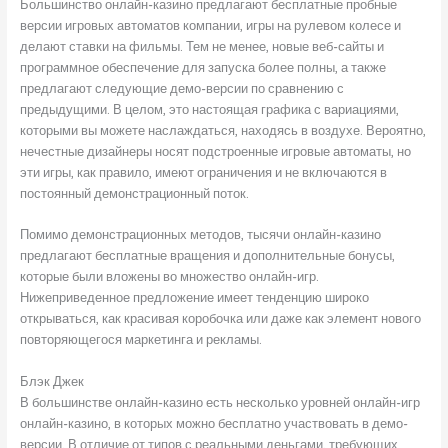
Большинство онлайн-казино предлагают бесплатные пробные
версии игровых автоматов компании, игры на рулевом колесе и
делают ставки на фильмы. Тем не менее, новые веб-сайты и
программное обеспечение для запуска более полны, а также
предлагают следующие демо-версии по сравнению с
предыдущими. В целом, это настоящая графика с вариациями,
которыми вы можете наслаждаться, находясь в воздухе. Вероятно,
нечестные дизайнеры носят подстроенные игровые автоматы, но
эти игры, как правило, имеют ограничения и не включаются в
постоянный демонстрационный поток.
Помимо демонстрационных методов, тысячи онлайн-казино
предлагают бесплатные вращения и дополнительные бонусы,
которые были вложены во множество онлайн-игр.
Нижеприведенное предложение имеет тенденцию широко
открываться, как красивая коробочка или даже как элемент нового
повторяющегося маркетинга и рекламы.
Блэк Джек
В большинстве онлайн-казино есть несколько уровней онлайн-игр
онлайн-казино, в которых можно бесплатно участвовать в демо-
версии. В отличие от типов с реальными деньгами, требующих