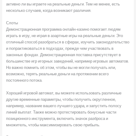
активно ли вы играете на реальные деньги. Тем не менее, есть
несколько случаев, когда возникают различия.
Слоты
Демонстрационная программа онлайн-казино помогает людям
играть в игру, не играя в азартные игры на реальные деньги. Это
отличный способ разобраться в сферах, изучить законодательство
и попрактиковаться в подходах, прежде чем участвовать в
законных фондах. Демонстрационная поставка присутствует в
большинстве игр игорных заведений, например игровых автоматов.
Но важно помнить об этом, чтобы вы не могли получать или,
возможно, терять реальные деньги на протяжении всего
постоянного потока.
Хороший игровой автомат, вы можете использовать различные
другие временные параметры, чтобы получить округленное,
например, название вашего лучшего удара, и запустить полосу
линий выплат. Также можно протестировать бонусные части
позиционного инструмента, включить значок разброса и
множитель, чтобы максимизировать свою прибыль.