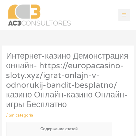
Ir
Men
al
contenido
princ
Интернет-казино Демонстрация
онлайн- https://europacasino-
sloty.xyz/igrat-onlajn-v-
odnorukij-bandit-besplatno/
казино Онлайн-казино Онлайн-
игры Бесплатно
/
Sin categoría
Содержание статей