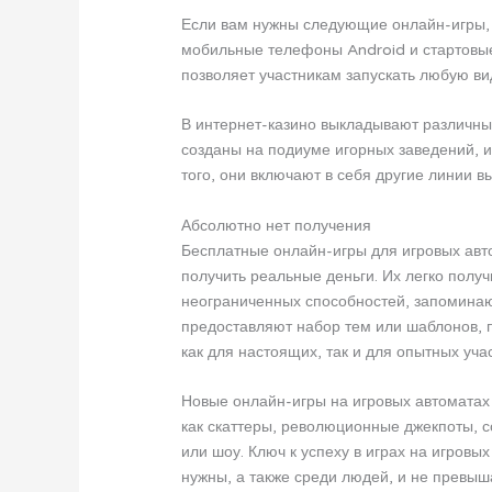
Если вам нужны следующие онлайн-игры, 
мобильные телефоны Android и стартовые
позволяет участникам запускать любую ви
В интернет-казино выкладывают различны
созданы на подиуме игорных заведений, и
того, они включают в себя другие линии 
Абсолютно нет получения
Бесплатные онлайн-игры для игровых авт
получить реальные деньги. Их легко пол
неограниченных способностей, запоминающ
предоставляют набор тем или шаблонов, 
как для настоящих, так и для опытных уча
Новые онлайн-игры на игровых автоматах 
как скаттеры, революционные джекпоты, с
или шоу. Ключ к успеху в играх на игровы
нужны, а также среди людей, и не превыш