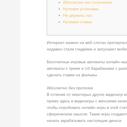
Абсолютно нет получения
Нулевая установка
Не держись час
Нулевая ставка
Интернет-казино на веб-слотах претерпе
недавно стали гладкими и запускают моб
Бесплатные игровые автоматы онлайн-каз
автоматы с тремя и 10 барабанами с ра
сделать ставки на фильмы.
Абсолютно без протезов
В отличие от некоторых других видеоигр 
прямо здесь в видеоигры с женскими качес
чтобы опробовать онлайн-игры в этой стат
сферическом смысле. Такие игры создают
начать зарабатывать настоящие деньги.