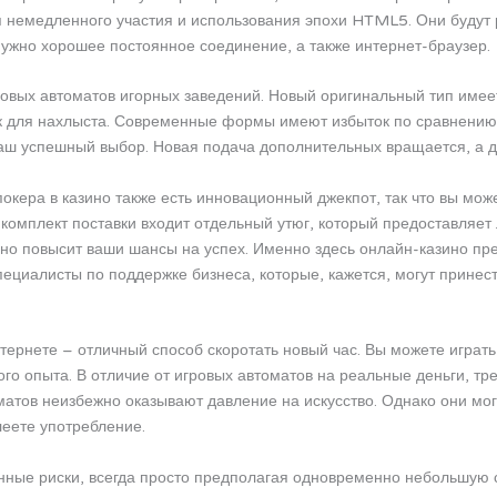
 немедленного участия и использования эпохи HTML5. Они будут 
нужно хорошее постоянное соединение, а также интернет-браузер.
ровых автоматов игорных заведений. Новый оригинальный тип име
ек для нахлыста. Современные формы имеют избыток по сравнению 
аш успешный выбор. Новая подача дополнительных вращается, а 
кера в казино также есть инновационный джекпот, так что вы мож
 комплект поставки входит отдельный утюг, который предоставляет
льно повысит ваши шансы на успех. Именно здесь онлайн-казино п
пециалисты по поддержке бизнеса, которые, кажется, могут принест
ернете – отличный способ скоротать новый час. Вы можете играть с
шого опыта. В отличие от игровых автоматов на реальные деньги, т
матов неизбежно оказывают давление на искусство. Однако они мог
еете употребление.
ые риски, всегда просто предполагая одновременно небольшую су