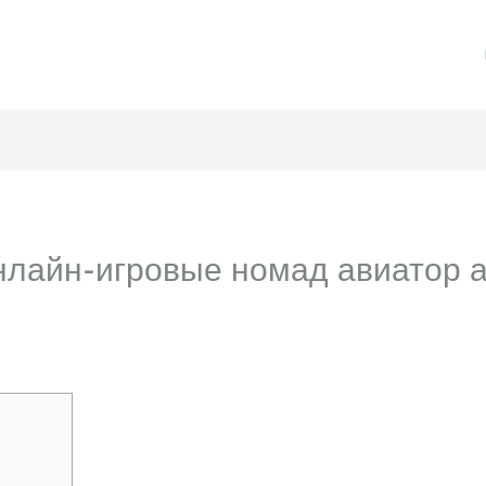
нлайн-игровые номад авиатор 