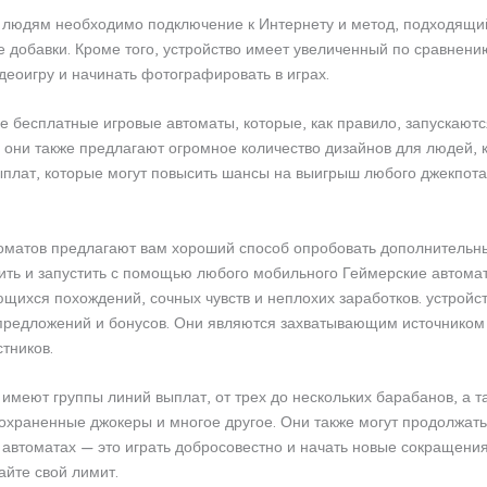
людям необходимо подключение к Интернету и метод, подходящий
 добавки. Кроме того, устройство имеет увеличенный по сравнени
деоигру и начинать фотографировать в играх.
е бесплатные игровые автоматы, которые, как правило, запускают
 они также предлагают огромное количество дизайнов для людей, 
выплат, которые могут повысить шансы на выигрыш любого джекпота
оматов предлагают вам хороший способ опробовать дополнительн
учить и запустить с помощью любого мобильного Геймерские автом
ихся похождений, сочных чувств и неплохих заработков. устройст
предложений и бонусов. Они являются захватывающим источником
стников.
имеют группы линий выплат, от трех до нескольких барабанов, а 
охраненные джокеры и многое другое. Они также могут продолжать
х автоматах — это играть добросовестно и начать новые сокращени
айте свой лимит.