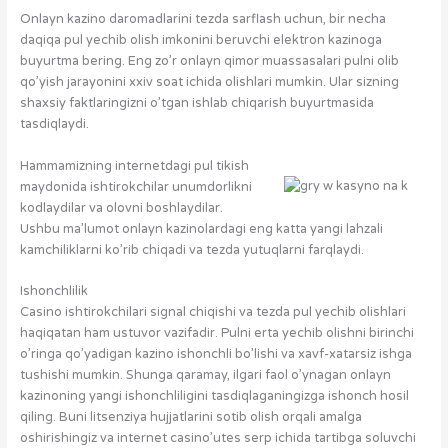
Onlayn kazino daromadlarini tezda sarflash uchun, bir necha
daqiqa pul yechib olish imkonini beruvchi elektron kazinoga
buyurtma bering. Eng zo’r onlayn qimor muassasalari pulni olib
qo’yish jarayonini xxiv soat ichida olishlari mumkin. Ular sizning
shaxsiy faktlaringizni o’tgan ishlab chiqarish buyurtmasida
tasdiqlaydi.
Hammamizning internetdagi pul tikish
maydonida ishtirokchilar unumdorlikni
kodlaydilar va olovni boshlaydilar.
Ushbu ma’lumot onlayn kazinolardagi eng katta yangi lahzali
kamchiliklarni ko’rib chiqadi va tezda yutuqlarni farqlaydi.
Ishonchlilik
Casino ishtirokchilari signal chiqishi va tezda pul yechib olishlari
haqiqatan ham ustuvor vazifadir. Pulni erta yechib olishni birinchi
o’ringa qo’yadigan kazino ishonchli bo’lishi va xavf-xatarsiz ishga
tushishi mumkin. Shunga qaramay, ilgari faol o’ynagan onlayn
kazinoning yangi ishonchliligini tasdiqlaganingizga ishonch hosil
qiling. Buni litsenziya hujjatlarini sotib olish orqali amalga
oshirishingiz va internet casino’utes serp ichida tartibga soluvchi