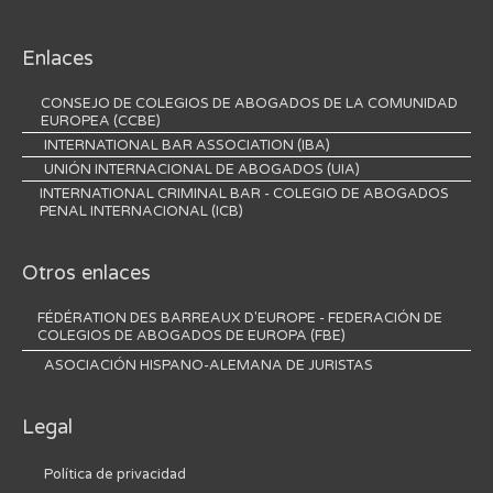
Enlaces
CONSEJO DE COLEGIOS DE ABOGADOS DE LA COMUNIDAD
EUROPEA (CCBE)
INTERNATIONAL BAR ASSOCIATION (IBA)
UNIÓN INTERNACIONAL DE ABOGADOS (UIA)
INTERNATIONAL CRIMINAL BAR - COLEGIO DE ABOGADOS
PENAL INTERNACIONAL (ICB)
Otros enlaces
FÉDÉRATION DES BARREAUX D'EUROPE - FEDERACIÓN DE
COLEGIOS DE ABOGADOS DE EUROPA (FBE)
ASOCIACIÓN HISPANO-ALEMANA DE JURISTAS
Legal
Política de privacidad