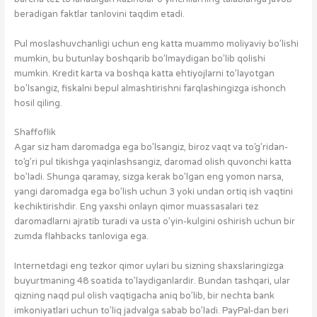
beradigan faktlar tanlovini taqdim etadi.
Pul moslashuvchanligi uchun eng katta muammo moliyaviy bo’lishi
mumkin, bu butunlay boshqarib bo’lmaydigan bo’lib qolishi
mumkin. Kredit karta va boshqa katta ehtiyojlarni to’layotgan
bo’lsangiz, fiskalni bepul almashtirishni farqlashingizga ishonch
hosil qiling.
Shaffoflik
Agar siz ham daromadga ega bo’lsangiz, biroz vaqt va to’g’ridan-
to’g’ri pul tikishga yaqinlashsangiz, daromad olish quvonchi katta
bo’ladi. Shunga qaramay, sizga kerak bo’lgan eng yomon narsa,
yangi daromadga ega bo’lish uchun 3 yoki undan ortiq ish vaqtini
kechiktirishdir. Eng yaxshi onlayn qimor muassasalari tez
daromadlarni ajratib turadi va usta o’yin-kulgini oshirish uchun bir
zumda flahbacks tanloviga ega.
Internetdagi eng tezkor qimor uylari bu sizning shaxslaringizga
buyurtmaning 48 soatida to’laydiganlardir. Bundan tashqari, ular
qizning naqd pul olish vaqtigacha aniq bo’lib, bir nechta bank
imkoniyatlari uchun to’liq jadvalga sabab bo’ladi. PayPal-dan beri