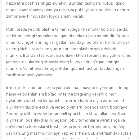
nazoratni boshlashingiz mumkin. Bundan tashqari, nufuzli qimor
muassasasi shaxsiy himoya qilish va pul fayllarini boshlash uchun
zamonaviy himoyadan foydalanishi kerak.
Pulni tezda yechib olishni ta’minlaydigan kazinolar ko’p bo’lsa-da,
siz ishonishingiz mumkin bo’lganini tanlash juda muhimdir. Bunga
qimor o’yingohlarining xarajatlari haqidagi iboralarini ko’rib chiqish
va eng kichik revulsion yugurishni boshlash orqali erishish
mumkin. Bundan tashqari, siz onlayn tikish forumlarida yoki ehtimol
jamoalarda ularning shaxslarining hikoyalarini o’rganishingiz
mumkin. Va nihoyat, firibgarlikdan qochish uchun tasdiqlangan
tartibni so’rash yaxshidir.
Internet-kazino tanlashda yana bir jihati mavjud o’yin nomlarining
hajmi va boshlanishi bo’ladi. Internetdagi eng yaxshi qimor
uylarining barchasi bir qancha internet kazino o’yin avtomatlari
o’yinlarini taqdim etadi va video o’yinlarni boshqarishni boshlaydi.
Shunday qilib, treyderlar raqamli sport bilan shug’ullanishadi va
o’ynashni boshlaydilar. Kimgadir ijobiy tomonlarni yaratishga va
qo’shimcha bonuslarni boshlashga yordam beradigan yangi Vip
usullari. Eng mashhur onlayn kazinolar ham SSL shifrlashda xavfsiz