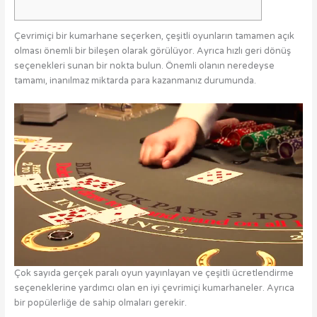
Çevrimiçi bir kumarhane seçerken, çeşitli oyunların tamamen açık
olması önemli bir bileşen olarak görülüyor. Ayrıca hızlı geri dönüş
seçenekleri sunan bir nokta bulun. Önemli olanın neredeyse
tamamı, inanılmaz miktarda para kazanmanız durumunda.
Çok sayıda gerçek paralı oyun yayınlayan ve çeşitli ücretlendirme
seçeneklerine yardımcı olan en iyi çevrimiçi kumarhaneler.
Ayrıca
bir popülerliğe de sahip olmaları gerekir.