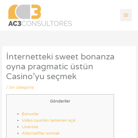
Ir
Men
al
contenido
princ
İnternetteki sweet bonanza
oyna pragmatic üstün
Casino’yu seçmek
/
Sin categoría
Gönderiler
Bonuslar
Video oyunları tamamen açık
Lisanslar
Alternatifler sormak