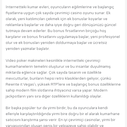
İnternetteki kumar evleri, oyuncuların eğilimlerine ve başlangıç ​​​​
fiyatlarına uygun çok sayıda çevrimiçi casino oyunu sunar. Ek
olarak, yeni katılımcıları çekmek için ek bonuslar koyarlar ve
reklamlara başlarlar ve daha iyiye doğru geri dönüşünüzü güncel
tutmaya devam ederler. Bu bonus fırsatlarının birçoğu hoş
karşılanır ve bonus fırsatlarını uygulamaya başlar, yeni profesyonel
olur ve ek bonusları yeniden doldurmaya başlar ve ücretsiz
yeniden yazmalar başlatır.
Video poker makineleri kesinlikle internetteki çevrimiçi
kumarhanelerin temelini oluşturur ve bu insanlar duyulmamış
miktarda eğlence sağlar. Çok sayıda tasarım ve özellikte
mevcutturlar, bunların hepsi retro klasiklerden geliyor, çünkü
Rewrite it Vegas’ı, yüksek RTP’lere ve başlangıç ​​bonus özelliklerine
sahip modern film slotlarına ihtiyacınız varsa yapar. Modern
jackpotların yanı sıra diğer özelliklerin kullanıldığı olaylar.
Bir başka popüler tur da yirmi birdir, bu da oyunculara kendi
elleriyle karşılaştırıldığında yirmi bire doğru bir el alarak kumarhane
satıcısını karıştırma şansı verir. En iyi çevrimiçi casinolar, yirmi bir
varyasyondan oluşan geniş bir yelpazeye sahip olabilir ve