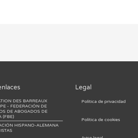
enlaces
Legal
TION DES BARREAUX
Política de privacidad
PE - FEDERACIÓN DE
OS DE ABOGADOS DE
 (FBE)
Política de cookies
ACIÓN HISPANO-ALEMANA
ISTAS
Aviso legal