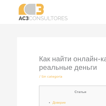
Ir
al
contenido
Как найти онлайн-к
реальные деньги
/
Sin categoría
Статьи
Доверие