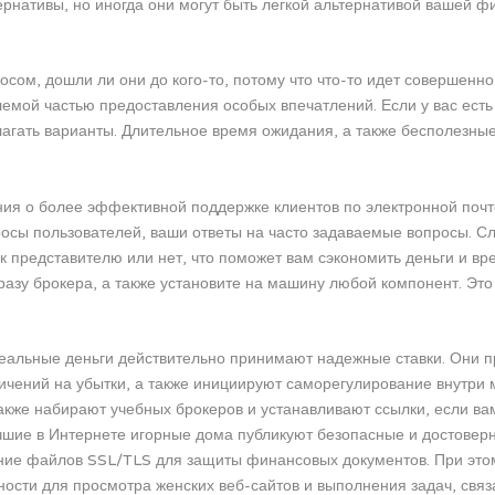
ернативы, но иногда они могут быть легкой альтернативой вашей ф
сом, дошли ли они до кого-то, потому что что-то идет совершенно
лемой частью предоставления особых впечатлений. Если у вас ест
лагать варианты. Длительное время ожидания, а также бесполезн
я о более эффективной поддержке клиентов по электронной почте
просы пользователей, ваши ответы на часто задаваемые вопросы. 
 представителю или нет, что поможет вам сэкономить деньги и врем
зу брокера, а также установите на машину любой компонент. Это 
реальные деньги действительно принимают надежные ставки. Они 
чений на убытки, а также инициируют саморегулирование внутри мес
 также набирают учебных брокеров и устанавливают ссылки, если ва
учшие в Интернете игорные дома публикуют безопасные и достове
ние файлов SSL/TLS для защиты финансовых документов. При это
ости для просмотра женских веб-сайтов и выполнения задач, свя