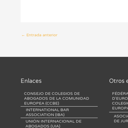
←
Entrada anterior
Enlaces
Otros 
CONSEJO DE COLEGIOS DE
FÉDÉRA
ABOGADOS DE LA COMUNIDAD
D'EURO
EUROPEA (CCBE)
COLEGI
EUROPA
INTERNATIONAL BAR
ASSOCIATION (IBA)
ASOCI
DE JUR
UNIÓN INTERNACIONAL DE
ABOGADOS (UIA)