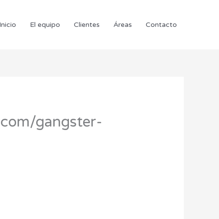
Inicio
El equipo
Clientes
Áreas
Contacto
y.com/gangster-