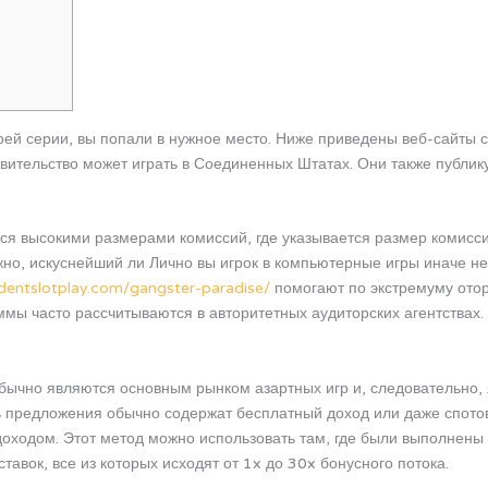
воей серии, вы попали в нужное место. Ниже приведены веб-сайты
авительство может играть в Соединенных Штатах.
Они также публик
я высокими размерами комиссий, где указывается размер комисси
ажно, искуснейший ли Лично вы игрок в компьютерные игры иначе 
sidentslotplay.com/gangster-paradise/
помогают по экстремуму отор
мы часто рассчитываются в авторитетных аудиторских агентствах.
обычно являются основным рынком азартных игр и, следовательно
сь предложения обычно содержат бесплатный доход или даже спот
доходом. Этот метод можно использовать там, где были выполнены 
авок, все из которых исходят от 1x до 30x бонусного потока.