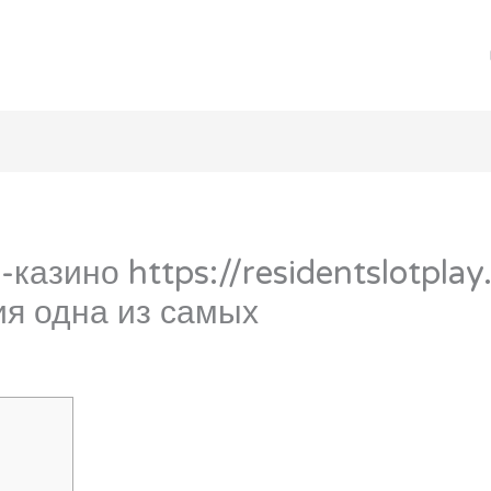
казино https://residentslotpla
ия одна из самых