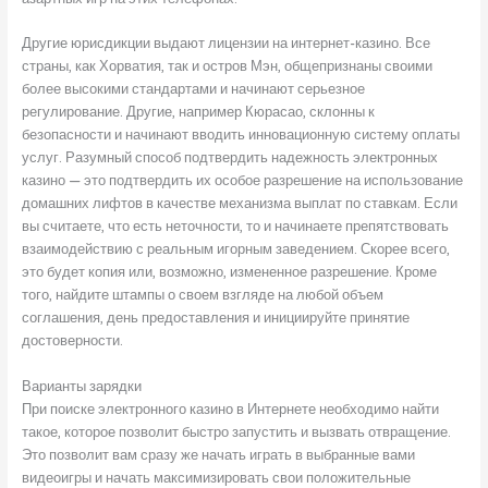
Другие юрисдикции выдают лицензии на интернет-казино. Все
страны, как Хорватия, так и остров Мэн, общепризнаны своими
более высокими стандартами и начинают серьезное
регулирование. Другие, например Кюрасао, склонны к
безопасности и начинают вводить инновационную систему оплаты
услуг. Разумный способ подтвердить надежность электронных
казино — это подтвердить их особое разрешение на использование
домашних лифтов в качестве механизма выплат по ставкам. Если
вы считаете, что есть неточности, то и начинаете препятствовать
взаимодействию с реальным игорным заведением. Скорее всего,
это будет копия или, возможно, измененное разрешение. Кроме
того, найдите штампы о своем взгляде на любой объем
соглашения, день предоставления и инициируйте принятие
достоверности.
Варианты зарядки
При поиске электронного казино в Интернете необходимо найти
такое, которое позволит быстро запустить и вызвать отвращение.
Это позволит вам сразу же начать играть в выбранные вами
видеоигры и начать максимизировать свои положительные