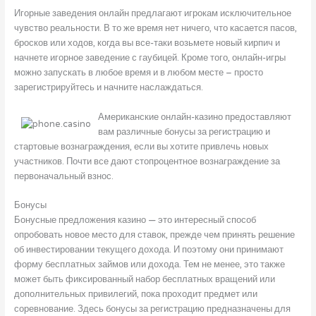
Игорные заведения онлайн предлагают игрокам исключительное
чувство реальности. В то же время нет ничего, что касается пасов,
бросков или ходов, когда вы все-таки возьмете новый кирпич и
начнете игорное заведение с гаубицей. Кроме того, онлайн-игры
можно запускать в любое время и в любом месте – просто
зарегистрируйтесь и начните наслаждаться.
Американские онлайн-казино предоставляют
вам различные бонусы за регистрацию и
стартовые вознаграждения, если вы хотите привлечь новых
участников.
Почти все дают стопроцентное вознаграждение за
первоначальный взнос.
Бонусы
Бонусные предложения казино — это интересный способ
опробовать новое место для ставок, прежде чем принять решение
об инвестировании текущего дохода. И поэтому они принимают
форму бесплатных займов или дохода. Тем не менее, это также
может быть фиксированный набор бесплатных вращений или
дополнительных привилегий, пока проходит предмет или
соревнование. Здесь бонусы за регистрацию предназначены для