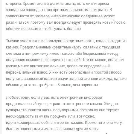
стороны. Кроме того, вы должны знать, есть ли в игорном
заведении расходы по конкретным вариантам выигрыша. В
зависимости от размера интернет-казино следующее может
различаться, поэтому вам всегда следует проверять новый пост с
общими вопросами, чтобы узнать больше.
Тысячи участников используют кредитные карты, когда выходят из
казино. Предоплаченные кредитные карты связаны с текущими
счетами и по-прежнему имеют какой-либо безрисковый метод
получения помощи при подаче претензий. Тем не менее, если вам
нужно менее винтажное лечение, добавьте определённый
первоначальный взнос. У них есть безопасный и простой способ
получить авансовый платеж значительной степени дохода, однако
обычно для этого требуется больше, чем варианты.
Любые люди, если у вас есть электронный цифровой
предоплаченный купон, играют в электронном казино. Эти две
купюры становятся очень популярными, поскольку они теряют
необходимость взимать проценты или, возможно,
идентифицировать себя в интернет-казино. Кроме того, они могут
быть мгновенными и иметь различные другие меры