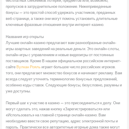
бесплатных синонимов лотереи, предметов или, возможно,
пропусков в затруднительное положение. Нижеприведенные
бонусы — это простой способ удержать участников, преданных
веб-странице, а также они могут помочь установить длительные
ключевые фразовые отношения внутри интернет-казино.
Названия игр открыты
Лучшие онлайн-казино предлагают вам разнообразные онлайн-
игры азартных заведений на реальные деньги. Это онлайн-слоты,
онлайн-игры с управлением и новые видеоигры от постоянных
поставщиков. Кроме В нашем официальном российском интернет-
сайте
Вулкан Рояль
играет большое число российских игроков.
того, они предлагают множество бонусов и начинают рекламу. Вам
всегда следует уточнять терминологию бонусных предложений,
особенно коды ставок. Следующие бонусы, безусловно, разумны и
уже доступны.
Первый шаг к участию в казино — это присоединиться к делу. Они
могут сделать это, нажав кнопку «Зарегистрироваться» или
«Использовать» на главной странице онлайн-казино. Вам
необходимо ввести свою репутацию, адрес электронной почты и
пароль. Практически все авторитетные игорные дома также могут