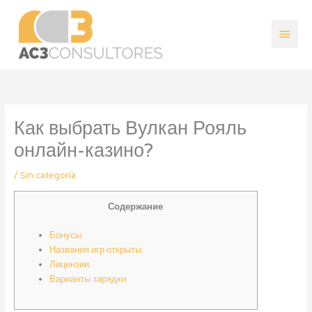
Ir
Men
al
contenido
princ
Как выбрать Вулкан Рояль
онлайн-казино?
/
Sin categoría
Содержание
Бонусы
Названия игр открыты
Лицензии
Варианты зарядки