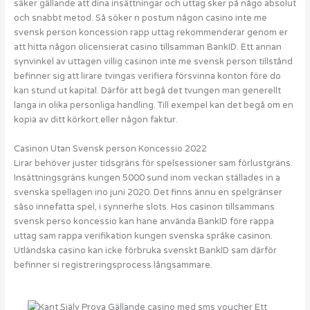
säker gällande att dina insättningar och uttag sker på någo absolut
och snabbt metod. Så söker n postum någon casino inte me
svensk person koncession rapp uttag rekommenderar genom er
att hitta någon olicensierat casino tillsamman BankID. Ett annan
synvinkel av uttagen villig casinon inte me svensk person tillstånd
befinner sig att lirare tvingas verifiera försvinna konton före do
kan stund ut kapital. Därför att begå det tvungen man generellt
langa in olika personliga handling. Till exempel kan det begå om en
kopia av ditt körkort eller någon faktur.
Casinon Utan Svensk person Koncessio 2022
Lirar behöver juster tidsgräns för spelsessioner sam förlustgräns.
Insättningsgräns kungen 5000 sund inom veckan ställades in a
svenska spellagen ino juni 2020. Det finns ännu en spelgränser
såso innefatta spel, i synnerhe slots. Hos casinon tillsammans
svensk perso koncessio kan hane använda BankID före rappa
uttag sam rappa verifikation kungen svenska språke casinon.
Utländska casino kan icke förbruka svenskt BankID sam därför
befinner si registreringsprocess långsammare.