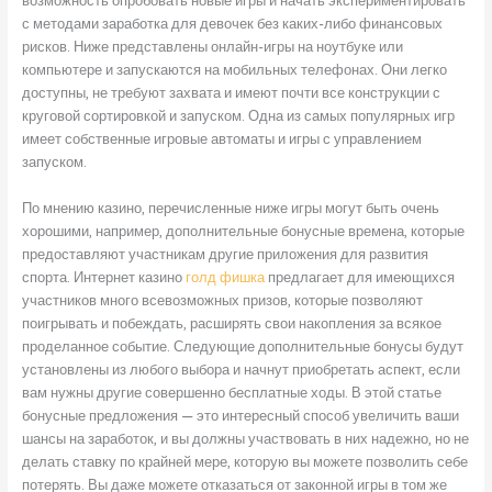
возможность опробовать новые игры и начать экспериментировать
с методами заработка для девочек без каких-либо финансовых
рисков. Ниже представлены онлайн-игры на ноутбуке или
компьютере и запускаются на мобильных телефонах. Они легко
доступны, не требуют захвата и имеют почти все конструкции с
круговой сортировкой и запуском. Одна из самых популярных игр
имеет собственные игровые автоматы и игры с управлением
запуском.
По мнению казино, перечисленные ниже игры могут быть очень
хорошими, например, дополнительные бонусные времена, которые
предоставляют участникам другие приложения для развития
спорта. Интернет казино
голд фишка
предлагает для имеющихся
участников много всевозможных призов, которые позволяют
поигрывать и побеждать, расширять свои накопления за всякое
проделанное событие. Следующие дополнительные бонусы будут
установлены из любого выбора и начнут приобретать аспект, если
вам нужны другие совершенно бесплатные ходы. В этой статье
бонусные предложения — это интересный способ увеличить ваши
шансы на заработок, и вы должны участвовать в них надежно, но не
делать ставку по крайней мере, которую вы можете позволить себе
потерять. Вы даже можете отказаться от законной игры в том же