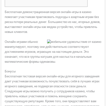
Бесплатная демонстрационная версия онлайн-игры в казино
помогает участникам практиковать подходы к азартным играм без
риска потери реальных денег. Большинство из нас, игорных домов,
выставляют онлайн-игры как медиа-устройство, чтобы привлечь
новых клиентов.
Онлайн-играми обычно
манипулируют, поэтому они действительно соответствуют
достижениям игроков, играющих на настоящие деньги.
Это
означает, что все группы катушек для нахлыста и начальные
математические формы одинаковы.
Бонусы
Бесплатная тестовая версия онлайн-игры для игорного заведения
дает участникам возможность почувствовать себя в лучших играх
игорного заведения, не подвергая опасности свои деньги.
Следующие игры можно получить у сотрудников казино, чтобы
привлечь новых участников и помочь женщине сохранить
существующую репутацию. Кроме того, они предоставляют вам