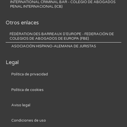
INTERNATIONAL CRIMINAL BAR - COLEGIO DE ABOGADOS
PENAL INTERNACIONAL (ICB)
Otros enlaces
FÉDÉRATION DES BARREAUX D'EUROPE - FEDERACIÓN DE
COLEGIOS DE ABOGADOS DE EUROPA (FBE)
ASOCIACIÓN HISPANO-ALEMANA DE JURISTAS
Legal
Política de privacidad
Política de cookies
Aviso legal
Condiciones de uso