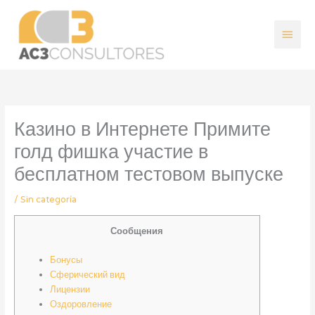
Ir
Men
al
contenido
princ
Казино в Интернете Примите
голд фишка участие в
бесплатном тестовом выпуске
/
Sin categoría
Сообщения
Бонусы
Сферический вид
Лицензии
Оздоровление