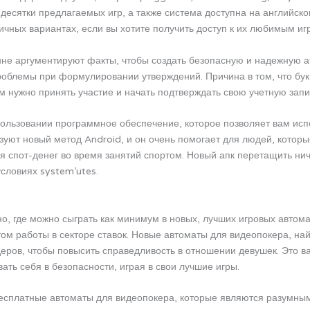
десятки предлагаемых игр, а также система доступна на английско
ичных вариантах, если вы хотите получить доступ к их любимым иг
не аргументируют факты, чтобы создать безопасную и надежную а
проблемы при формулировании утверждений. Причина в том, что бу
м нужно принять участие и начать подтверждать свою учетную зап
ользовании программное обеспечение, которое позволяет вам испо
уют новый метод Android, и он очень помогает для людей, которы
 спот-денег во время занятий спортом. Новый апк перетащить нич
условиях system’utes.
но, где можно сыграть как минимум в новых, лучших игровых автом
м работы в секторе ставок. Новые автоматы для видеопокера, най
еров, чтобы повысить справедливость в отношении девушек. Это в
вать себя в безопасности, играя в свои лучшие игры.
есплатные автоматы для видеопокера, которые являются разумным