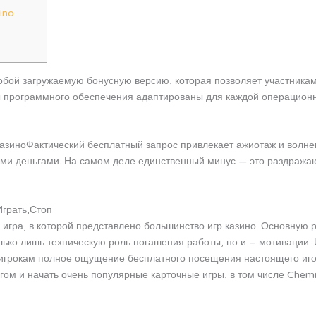
ino
ой загружаемую бонусную версию, которая позволяет участникам 
программного обеспечения адаптированы для каждой операционн
Фактический бесплатный запрос привлекает ажиотаж и волнен
ыми деньгами.
На самом деле единственный минус — это раздража
грать,Стоп
 игра, в которой представлено большинство игр казино. Основную
лько лишь техническую роль погашения работы, но и – мотивации.
 игрокам полное ощущение бесплатного посещения настоящего игор
гом и начать очень популярные карточные игры, в том числе Chemi