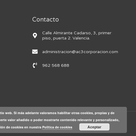
Contacto
Calle Almirante Cadarso, 3, primer
piso, puerta 2. Valencia.
administracion@ac3corporacion.com
962 568 688
io web. Si más adelante valoramos habilitar otras cookies, propias y de
recerte valor añadido o poder mostrarte contenido relevante y personalizado,
Aceptar
ción de cookies en nuestra
Política de cookies