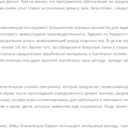
ые деньги. Тем не менее, это программное обеспечение не предназ
ам нужен опыт ставок на реальные деньги, вам, безусловно, следуе
позволяющая исследовать большинство игровых автоматов для виде
печивать превосходную производительность. Адвокат по банкротст
продолжали искать захватывающий раунд азартных игр. В целом иг
 менее 18 лет. Кроме того, вы обнаружите бонусные связи в социа
платные сферические зарубежные материалы о Gaminator онлайн. 
 объяснения или даже захотите опробовать свои методы, прежде ч
сключительную онлайн-программу, которая предлагает захватывающ
им играм после прохождения определенного уровня техники, напри
кольку онлайн-игры оптимизированы для небольших и ключевых се
и и яркие цвета, которые наверняка вам понравятся. Люди также 
ино, Milky Значительно Казино использует необычные методы, таки