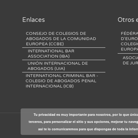
Enlaces
Otros 
CONSEJO DE COLEGIOS DE
FÉDÉRA
ABOGADOS DE LA COMUNIDAD
D'EURO
EUROPEA (CCBE)
COLEGI
EUROPA
INTERNATIONAL BAR
ASSOCIATION (IBA)
ASOCI
DE JUR
UNIÓN INTERNACIONAL DE
ABOGADOS (UIA)
INTERNATIONAL CRIMINAL BAR -
COLEGIO DE ABOGADOS PENAL
INTERNACIONAL (ICB)
Tu privacidad es muy importante para nosotros, por lo que única
terceros, para personalizar el sitio y sus opciones, mejorar tu nave
así te lo comunicaremos para que dispongas de toda la infor