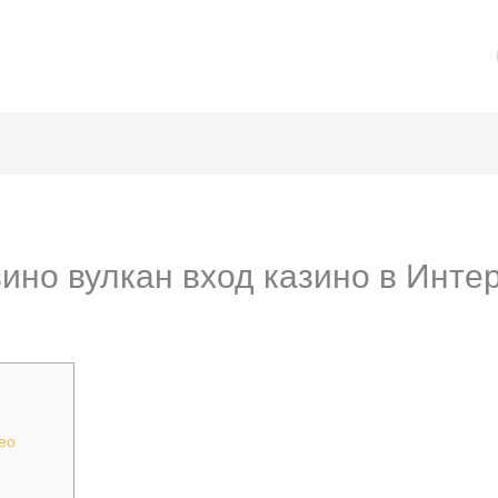
ино вулкан вход казино в Инте
ео