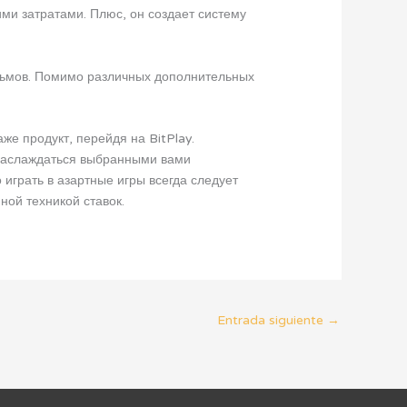
ми затратами. Плюс, он создает систему
ильмов. Помимо различных дополнительных
е продукт, перейдя на BitPlay.
ь наслаждаться выбранными вами
играть в азартные игры всегда следует
ной техникой ставок.
Entrada siguiente
→