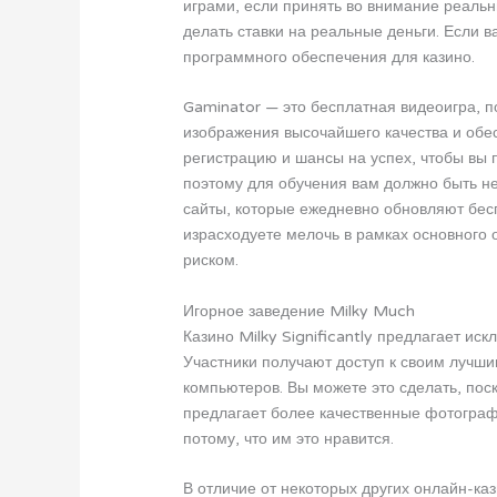
играми, если принять во внимание реальн
делать ставки на реальные деньги. Если в
программного обеспечения для казино.
Gaminator — это бесплатная видеоигра, 
изображения высочайшего качества и обес
регистрацию и шансы на успех, чтобы вы 
поэтому для обучения вам должно быть не
сайты, которые ежедневно обновляют бес
израсходуете мелочь в рамках основного
риском.
Игорное заведение Milky Much
Казино Milky Significantly предлагает и
Участники получают доступ к своим лучш
компьютеров. Вы можете это сделать, пос
предлагает более качественные фотографи
потому, что им это нравится.
В отличие от некоторых других онлайн-каз