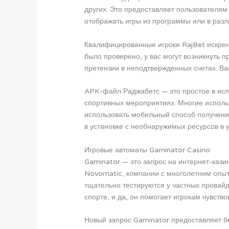
других. Это предоставляет пользователям 
отображать игры из программы или в разл
Квалифицированные игроки RajBet искрен
было проверено, у вас могут возникнуть 
претензии в неподтвержденных счетах. Ва
APK-файл Раджабетс — это простое в исп
спортивных мероприятиях. Многие использ
использовать мобильный способ получения
в установке с необнаружимых ресурсов в 
Игровые автоматы Gaminator Casino
Gaminator — это запрос на интернет-кази
Novomatic, компании с многолетним опыто
тщательно тестируются у частных провайд
спорте, и да, он помогает игрокам чувство
Новый запрос Gaminator предоставляет б