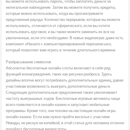
вы можете использовать пароль, чтобы заплатить деньги за
нелегальное наблюдение. Затем вы можете получить кредиты,
которые можно использовать, когда вы просматриваете
предложения раунда. Количество перерывов, которые вы можете
использовать, отличается от сферического, если вы хотите
использовать круговое, и вы также можете заменить их все на
увеличенные, если это необходимо. В новых видеоиграх даже есть
компонент «Начало с компьютеризированной перезаписью»,
который позволяет вам играть в течение длительного времени.
Разбрасывание символов
Абсолютно бесплатные онлайн-слоты включают в себя ряд
функций вознаграждения, таких как рисунки разброса. Здесь
дизайны вполне могут потребовать дополнительных единиц, давая
участникам возможность выиграть дополнительные деньги.
Следующие дополнительные предложения также увеличивают
частоту выигрышных ходов. Бесплатные игровые автоматы чаще
всего появляются в онлайн-казино и запускают мобильные
программы. Кроме того, они похожи на настоящие онлайн-игры
онлайн-казино. Если вам нужно пройти веселье с участием
Невады, не рискуя ни копейкой, в этой статье для человека отлично
подойдут бесплатные видеослоты.