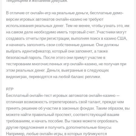
тенденциям и желаниям девушек.
В отличие от онлайн-игр на реальные деньги, бесплатные демо-
версии игровых автоматов онлайн-казино не требуют
использования реальных денег. Тем не менее, чтобы узнать это, им
на самом деле необходимо иметь торговый счет. Участники могут
создавать отчеты при регистрации, выполняя поиск в казино США,
и начинать заполнять свои собственные данные. Они должны
выбрать идентификатор, который они запомнят, а также
безопасный пароль. После этого они примут участие в
тестировании многочисленных игр онлайн-казино, не получая при
этом реальных денег. Деньги, выигранные в следующих
видеоиграх, переводятся на любой баланс реплики.
RTP
Бесплатный онлайн-тест игровых автоматов онлайн-казино —
отличная возможность отрепетировать свой талант, прежде чем
принять решение об участии в законных фондах. Таким образом, вы
можете найти правильный проспект, соответствующий вашим
требованиям, и начать пособие. Вы также можете опробовать
другие предложения и получить дополнительные бонусы.
Например, любые онлайн-игры, в которых публикуются