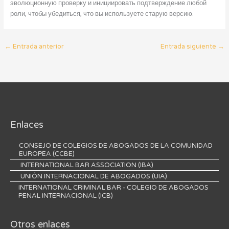
эволюционную проверку и инициировать подтверждение любой
роли, чтобы убедиться, что вы используете старую версию.
←
Entrada anterior
Entrada siguiente
→
Enlaces
CONSEJO DE COLEGIOS DE ABOGADOS DE LA COMUNIDAD
EUROPEA (CCBE)
INTERNATIONAL BAR ASSOCIATION (IBA)
UNIÓN INTERNACIONAL DE ABOGADOS (UIA)
INTERNATIONAL CRIMINAL BAR - COLEGIO DE ABOGADOS
PENAL INTERNACIONAL (ICB)
Otros enlaces