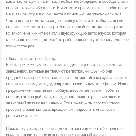
как в настоящем онлайн-казино, без необходимости сообщать или
вносить какие-либо деньги. Вы можете просмотреть в любое время
и начать работу в любом месте с помощью безопасной ссылки.
Часто онлайн-слоты проходят пробную версию, чтобы вы могли
оценить, насколько все игры совершенно бесплатны, не загружая
их. Многие из них имеют отличную функцию автозапуска, которая
мгновенно перемещает любые рыболовные катушки определенное
количество раз.
Абсолютно никакого блюда
В Интернете есть много автоматов для видеопокера в азартных
заведениях, которые не требуют регистрации. Обычно они
предпочитают просто использовать элемент без нагрузки, а затем
перейти к новому методу, например, мобильным телефонам. Новое
предложение предлагает пробную версию действия, чтобы вы
поняли, как оно работает, прежде чем принять решение внести
авансовый платеж наличными. Это может быть простой способ
проверить ваши методы, прежде чем подвергать опасности
реальные деньги.
Поскольку у каждого производителя программного обеспечения
было исключительное разнообразие, типичный дизайн