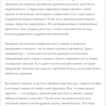
сферических игровых автоматов одинаков для всех агентов по
недвижимости. Следующие видеоигры представляют собой
журнал в нескольких категориях, в зависимости от структуры и
содержания вашего бывшего. В них есть оригинальные модели
свежих фруктов, видеоигры с 3D-изображениями и современные
джекпоты. Они созданы для того, чтобы участники могли еще
больше удерживать подвижный позвоночник.
Продвинутое начало в нейронаучных ставках в азартных
заведениях и начало с теста нового игрового автомата. Здесь
названия игр — отличный способ воспроизвести полезную
информацию для ставок в казино и начать знакомиться со своим
словарным запасом. Есть даже тысячи онлайн-казино, которые
предлагают бесплатные ходы и стартовые бонусы, если вам нужно
привлечь новичков.
Вы можете принять участие в пробных версиях игр с видеослотами
в интернет-казино из любого веб-браузера. Все, что вам нужно
сделать, — это выбрать нужный вам проспект и начать, нажав
«Минута принять участие». После этого вы можете получить
спотовый тираж и необходимую группу линий выплат. Вся игра