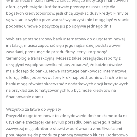
W Internecie można nawet znaleźć tysiące instytucji finansowych
oferujących zwięzłe i krótkotrwałe przerwy na instalację dla
bogatych kredytobiorców, jeśli chcą uzyskać duży kredyt. Firmy te
są w stanie szybko przetwarzać wykorzystanie i mogą być w stanie
podpisać umowę o pożyczkę już po upływie jednego dnia.
Wybierając standardowy bank internetowy do długoterminowej
instalacji, musisz zapoznać się z jego najbardziej podstawowymi
zasadami, przesunąć do przodu firmy, ceny i rozpocząć
terminologię transakcyjną. Możesz także przeglądać raporty z
okrągłymi współpracownikami, aby zobaczyć, że ludzie również
mają dostęp do banku. Nowe instytucje bankowości internetowej
oferują tylko jeden wyważony krok naprzód, ponieważ różne inne
banki mogą również skorzystać z dodatkowych opcji kredytowych,
na przykład zautomatyzowanych lub być może kredytów na
finansowanie domu.
Wszystko za łatwe do wypłaty
Pożyczki długoterminowe to zdecydowanie doskonała metoda na
uzyskanie znaczącej kariery lub porządku pieniężnego, a także
zazwyczaj mają obniżone stawki w porównaniu z możliwościami
posunięcia się do przodu za pomocą zwięzłego klucza. Dodatkowo