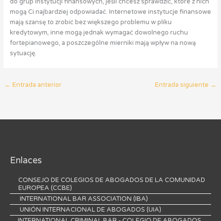
do grup instytucji finansowych, jeśli chcesz sprawdzić, które z nich
mogą Ci najbardziej odpowiadać. Internetowe instytucje finansowe
mają szansę to zrobić bez większego problemu w pliku
kredytowym, inne mogą jednak wymagać dowolnego ruchu
fortepianowego, a poszczególne mierniki mają wpływ na nową
sytuację.
←
Entrada anterior
Entrada siguiente
→
Enlaces
CONSEJO DE COLEGIOS DE ABOGADOS DE LA COMUNIDAD
EUROPEA (CCBE)
INTERNATIONAL BAR ASSOCIATION (IBA)
UNIÓN INTERNACIONAL DE ABOGADOS (UIA)
INTERNATIONAL CRIMINAL BAR - COLEGIO DE ABOGADOS