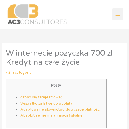
Ir
Men
al
contenido
princ
W internecie pozyczka 700 zl
Kredyt na całe życie
/
Sin categoría
Posty
Łatwo się zarejestrować
Wszystko za łatwe do wypłaty
Adaptowalne słownictwo dotyczące płatności
Absolutnie nie ma afirmacji fiskalnej