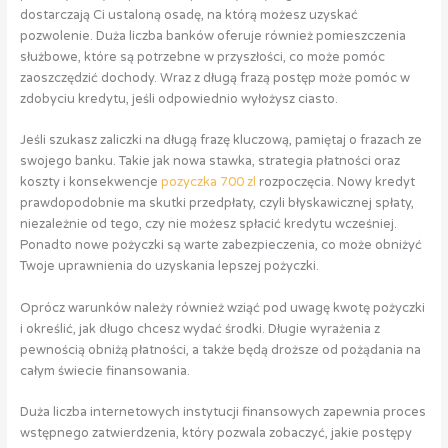
dostarczają Ci ustaloną osadę, na którą możesz uzyskać
pozwolenie. Duża liczba banków oferuje również pomieszczenia
służbowe, które są potrzebne w przyszłości, co może pomóc
zaoszczędzić dochody. Wraz z długą frazą postęp może pomóc w
zdobyciu kredytu, jeśli odpowiednio wyłożysz ciasto.
Jeśli szukasz zaliczki na długą frazę kluczową, pamiętaj o frazach ze
swojego banku. Takie jak nowa stawka, strategia płatności oraz
koszty i konsekwencje
pozyczka 700 zl
rozpoczęcia. Nowy kredyt
prawdopodobnie ma skutki przedpłaty, czyli błyskawicznej spłaty,
niezależnie od tego, czy nie możesz spłacić kredytu wcześniej.
Ponadto nowe pożyczki są warte zabezpieczenia, co może obniżyć
Twoje uprawnienia do uzyskania lepszej pożyczki.
Oprócz warunków należy również wziąć pod uwagę kwotę pożyczki
i określić, jak długo chcesz wydać środki. Długie wyrażenia z
pewnością obniżą płatności, a także będą droższe od pożądania na
całym świecie finansowania.
Duża liczba internetowych instytucji finansowych zapewnia proces
wstępnego zatwierdzenia, który pozwala zobaczyć, jakie postępy