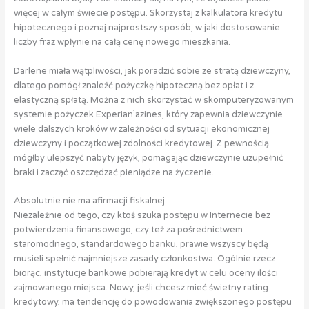
więcej w całym świecie postępu. Skorzystaj z kalkulatora kredytu
hipotecznego i poznaj najprostszy sposób, w jaki dostosowanie
liczby fraz wpłynie na całą cenę nowego mieszkania.
Darlene miała wątpliwości, jak poradzić sobie ze stratą dziewczyny,
dlatego pomógł znaleźć pożyczkę hipoteczną bez opłat i z
elastyczną spłatą. Można z nich skorzystać w skomputeryzowanym
systemie pożyczek Experian’azines, który zapewnia dziewczynie
wiele dalszych kroków w zależności od sytuacji ekonomicznej
dziewczyny i początkowej zdolności kredytowej. Z pewnością
mógłby ulepszyć nabyty język, pomagając dziewczynie uzupełnić
braki i zacząć oszczędzać pieniądze na życzenie.
Absolutnie nie ma afirmacji fiskalnej
Niezależnie od tego, czy ktoś szuka postępu w Internecie bez
potwierdzenia finansowego, czy też za pośrednictwem
staromodnego, standardowego banku, prawie wszyscy będą
musieli spełnić najmniejsze zasady członkostwa. Ogólnie rzecz
biorąc, instytucje bankowe pobierają kredyt w celu oceny ilości
zajmowanego miejsca. Nowy, jeśli chcesz mieć świetny rating
kredytowy, ma tendencję do powodowania zwiększonego postępu