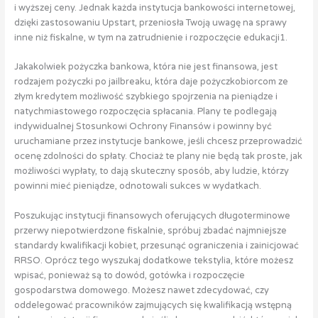
i wyższej ceny. Jednak każda instytucja bankowości internetowej,
dzięki zastosowaniu Upstart, przeniosła Twoją uwagę na sprawy
inne niż fiskalne, w tym na zatrudnienie i rozpoczęcie edukacji1.
Jakakolwiek pożyczka bankowa, która nie jest finansowa, jest
rodzajem pożyczki po jailbreaku, która daje pożyczkobiorcom ze
złym kredytem możliwość szybkiego spojrzenia na pieniądze i
natychmiastowego rozpoczęcia spłacania. Plany te podlegają
indywidualnej Stosunkowi Ochrony Finansów i powinny być
uruchamiane przez instytucje bankowe, jeśli chcesz przeprowadzić
ocenę zdolności do spłaty. Chociaż te plany nie będą tak proste, jak
możliwości wypłaty, to dają skuteczny sposób, aby ludzie, którzy
powinni mieć pieniądze, odnotowali sukces w wydatkach.
Poszukując instytucji finansowych oferujących długoterminowe
przerwy niepotwierdzone fiskalnie, spróbuj zbadać najmniejsze
standardy kwalifikacji kobiet, przesunąć ograniczenia i zainicjować
RRSO. Oprócz tego wyszukaj dodatkowe tekstylia, które możesz
wpisać, ponieważ są to dowód, gotówka i rozpoczęcie
gospodarstwa domowego. Możesz nawet zdecydować, czy
oddelegować pracowników zajmujących się kwalifikacją wstępną