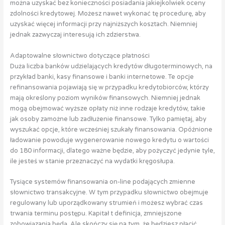
można uzyskać bez konieczności posiadania jakiejkolwiek oceny
zdolności kredytowej. Możesz nawet wykonać tę procedurę, aby
uzyskać więcej informacji przy najniższych kosztach. Niemniej
jednak zazwyczaj interesują ich zdzierstwa.
Adaptowalne słownictwo dotyczące płatności
Duża liczba banków udzielających kredytów długoterminowych, na
przykład banki, kasy finansowe i banki internetowe. Te opcje
refinansowania pojawiają się w przypadku kredytobiorców, którzy
mają określony poziom wyników finansowych. Niemniej jednak
mogą obejmować wyższe opłaty niż inne rodzaje kredytów, takie
jak osoby zamożne lub zadłużenie finansowe. Tylko pamiętaj, aby
wyszukać opcje, które wcześniej szukały finansowania. Opóźnione
ładowanie powoduje wygenerowanie nowego kredytu o wartości
do 180 informacji, dlatego ważne będzie, aby pożyczyć jedynie tyle,
ile jesteś w stanie przeznaczyć na wydatki kręgosłupa.
Tysiące systemów finansowania on-line podających zmienne
słownictwo transakcyjne. W tym przypadku słownictwo obejmuje
regulowany lub uporządkowany strumień i możesz wybrać czas
trwania terminu postępu. Kapitał t definicja, zmniejszone
zobowiązania będą. Ale skończy się na tym, że będziesz płacić