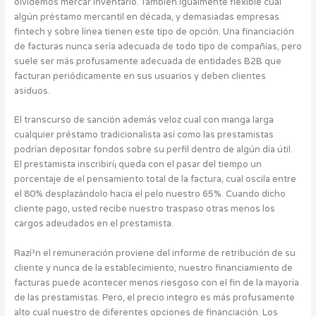
olvidemos mercar inventario. También igualmente flexible cual
algún préstamo mercantil en década, y demasiadas empresas
fintech y sobre línea tienen este tipo de opción. Una financiación
de facturas nunca serí­a adecuada de todo tipo de compañías, pero
suele ser más profusamente adecuada de entidades B2B que
facturan periódicamente en sus usuarios y deben clientes
asiduos.
El transcurso de sanción además veloz cual con manga larga
cualquier préstamo tradicionalista así­ como las prestamistas
podrían depositar fondos sobre su perfil dentro de algún día útil.
El prestamista inscribirí¡ queda con el pasar del tiempo un
porcentaje de el pensamiento total de la factura, cual oscila entre
el 80% desplazándolo hacia el pelo nuestro 65%. Cuando dicho
cliente pago, usted recibe nuestro traspaso otras menos los
cargos adeudados en el prestamista.
Razí³n el remuneración proviene del informe de retribución de su
cliente y nunca de la establecimiento, nuestro financiamiento de
facturas puede acontecer menos riesgoso con el fin de la mayoría
de las prestamistas. Pero, el precio integro es más profusamente
alto cual nuestro de diferentes opciones de financiación. Los