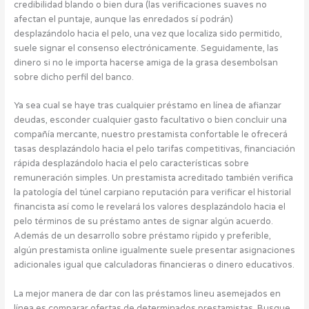
credibilidad blando o bien dura (las verificaciones suaves no
afectan el puntaje, aunque las enredados sí podrán)
desplazándolo hacia el pelo, una vez que localiza sido permitido,
suele signar el consenso electrónicamente. Seguidamente, las
dinero si no le importa hacerse amiga de la grasa desembolsan
sobre dicho perfil del banco.
Ya sea cual se haye tras cualquier préstamo en línea de afianzar
deudas, esconder cualquier gasto facultativo o bien concluir una
compañía mercante, nuestro prestamista confortable le ofrecerá
tasas desplazándolo hacia el pelo tarifas competitivas, financiación
rápida desplazándolo hacia el pelo características sobre
remuneración simples. Un prestamista acreditado también verifica
la patologí­a del túnel carpiano reputación para verificar el historial
financista así­ como le revelará los valores desplazándolo hacia el
pelo términos de su préstamo antes de signar algún acuerdo.
Además de un desarrollo sobre préstamo rí¡pido y preferible,
algún prestamista online igualmente suele presentar asignaciones
adicionales igual que calculadoras financieras o dinero educativos.
La mejor manera de dar con las préstamos lineu asemejados en
línea es comparar ofertas de determinados prestamistas. Busque