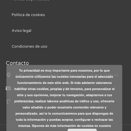
Política de cookies
Aviso legal
Condiciones de uso
Contacto
Tu privacidad es muy importante para nosotros, por lo que
Calle Almirante Cadarso, 3, primer piso, puerta 2. Valencia.
únicamente utilizamos las cookies necesarias para el adecuado
funcionamiento de este sitio web. Si más adelante valoramos
administracion@ac3corporacion.com
habilitar otras cookies, propias y de terceros, para personalizar el
sitio y sus opciones, mejorar tu navegación, adaptarnos a tus
preferencias, realizar labores analíticas de tráfico y uso, ofrecerte
962 568 688
valor añadido o poder mostrarte contenido relevante y
personalizado, así te lo comunicaremos para que dispongas de
toda la información y puedas aceptar, configurar o rechazar las
mismas. Sipones de más información de cookies en nuestra