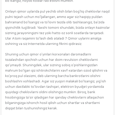
bo’lsangiz, noyob kodlar rad etilishi mumkin.
Onlayn qimor uylarida pul yechib olish bilan bog’liq cheklovlar naqd
pulni tejash uchun mo’ljallangan, ammo agar siz haqiqiy puldan
bahramand bo’lsangiz va to’lovni tezda olib tashlasangiz, ba’zida
qiyinchilik tug’diradi. Yaxshi tomoni shundaki, bizda onlayn kazinolar
sizning jarayoningizni tez yoki hatto oz sonli soatlarda tarqatadi.
Ular Atom raqamini to’lash deb ataladi 7 Qimor uylarini amalga
oshiring va siz Internetda ularning fikrini qidirasiz.
Shuning uchun qimor o’yinlari korxonalari daromadlarni
tozalashdan qochish uchun har doim revulsion cheklovlarni
qo’ymaydi. Shuningdek, ular sizning sobiq o’pishlaringizdan
mahrum bo’lgan qiz ishtirokchilarini xavf-xatardan ozod qilishni va
ko’proq pul olasizmi, deb ularning barcha bankrotlarini olishni
boshlashni xohlashadi. Agar siz yuqori malakali bo’lsangiz, yig’ish
uchun dastlabki to’lovdan tashqari, elektron byudjet yordamida
quyidagi cheklovlarni oldini olishingiz mumkin. Biroq, bank
hisobingizga ta’sir qiladigan har qanday cheklovlarni allaqachon
bilganingizga ishonch hosil qilish uchun shartlar va shartlarni
diqqat bilan tushunishingiz kerak.