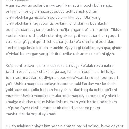
Agar siz bonus pullaridan yutuqni kamaytirmoqchi bo’lsangiz,
onlayn qimor uylari nazorat ostida uchrashish uchun
ishtirokchilarga nisbatan qoidalarni tikmaydi. Ular yangi
ishtirokchilarni faqat bonus pullarini olishdan va boshlashni
boshlashdan qaytarish uchun mo’ljallangan bo’lishi mumkin. Tikish
kodlari xilma-xildir, lekin ularning aksariyati haqiqatan ham yuqori
va a’zolar g’oyani qondirish uchun juda ko’p o’yinlarni boshdan
kechirishga loyiq bo’lishi mumkin. Quyidagi talablar, ayniqsa, qimor
o’yinlari bo’lmagan yangi ishtirokchilar uchun mos kelishi qiyin.
Ko’p sonli onlayn qimor muassasalari sizga ko’plab reklamalarni
taqdim etadi va o’z shaxslariga bag’ishlanish qurilmalarini ishga
tushiradi, masalan, oddiygina depozit ro’yxatdan o’tish bonuslari
yo’q. Ushbu maqolada onlayn kuponlar, takliflardan voz kechish
yoki kazinoda g’olib bo’lgan fidoyilik faktlari haqida ochiq bo’lishi
mumkin. Ushbu maqolada mukofotlar haqiqiy daromad o’yinlarini
amalga oshirish uchun ishlatilishi mumkin yoki hatto undan ham
ko’proq foyda olish uchun sotib olinadi va video poker
mashinalarida bepul aylanadi.
Tikish talablari onlayn kazinoga nisbatan har xil bo’ladi, biroq deyarli