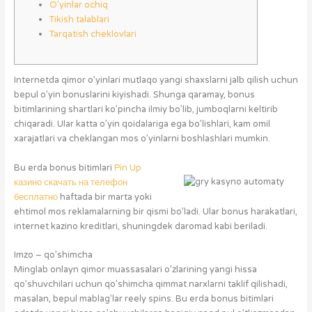
O’yinlar ochiq
Tikish talablari
Tarqatish cheklovlari
Internetda qimor o’yinlari mutlaqo yangi shaxslarni jalb qilish uchun
bepul o’yin bonuslarini kiyishadi. Shunga qaramay, bonus
bitimlarining shartlari ko’pincha ilmiy bo’lib, jumboqlarni keltirib
chiqaradi.
Ular katta o’yin qoidalariga ega bo’lishlari, kam omil
xarajatlari va cheklangan mos o’yinlarni boshlashlari mumkin.
Bu erda bonus bitimlari
Pin Up
казино скачать на телефон
бесплатно
haftada bir marta yoki
ehtimol mos reklamalarning bir qismi bo’ladi. Ular bonus harakatlari,
internet kazino kreditlari, shuningdek daromad kabi beriladi.
Imzo – qo’shimcha
Minglab onlayn qimor muassasalari o’zlarining yangi hissa
qo’shuvchilari uchun qo’shimcha qimmat narxlarni taklif qilishadi,
masalan, bepul mablag’lar reely spins. Bu erda bonus bitimlari