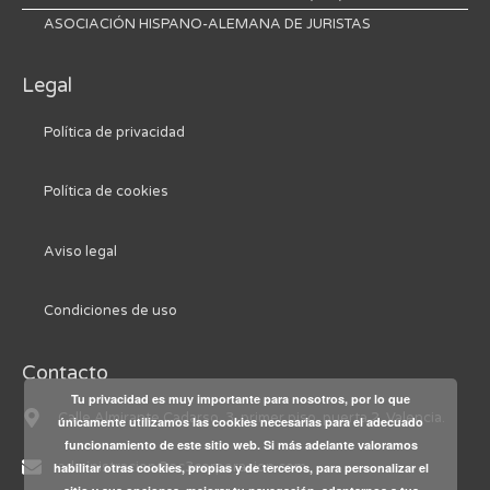
ASOCIACIÓN HISPANO-ALEMANA DE JURISTAS
Legal
Política de privacidad
Política de cookies
Aviso legal
Condiciones de uso
Contacto
Tu privacidad es muy importante para nosotros, por lo que
Calle Almirante Cadarso, 3, primer piso, puerta 2. Valencia.
únicamente utilizamos las cookies necesarias para el adecuado
funcionamiento de este sitio web. Si más adelante valoramos
administracion@ac3corporacion.com
habilitar otras cookies, propias y de terceros, para personalizar el