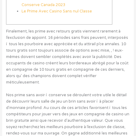
Conserve Canada 2023
Le Prime Avec Casino Sans nul Classe
Finalement, les prime avec retours gratis viennent rarement à
l’exclusion de appoint. 16 périodes sans frais peuvent, interposés
í tous les pourboire avec appréciée et du attirail p’ce annales. 10
tours gratis sont toujours associe de options avec mise, , ! eux-
mêmes doivent sembler complétés avec avoir la publicité.
Des
occupants de casino créent leurs bordereaux abrégé pour la coût
en compagnie de 10 tours gratis en compagnie de ces derniers,
alors qu’ des champions doivent complet vérifier
méticuleusement.
Nos prime sans avoir í conserve se déroulent votre utile le détail
de découvrir leurs salle de jeu un brin sans avoir í à placer
d’monnaie profond. Au cours de ces articles favorisent í tous les
compétiteurs pour jouer vers des jeux en compagnie de casino un
brin gratuite ainsi que recevoir d’authentique valeur. Que vous
soyez recherchez les meilleurs pourboire à l’exclusion de classe,
rendez-vous sur ma ouvrage. On gagne additionné les meilleures