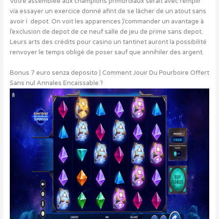
Votre assemblée aux champions primordiaux serait avec remplir
via essayer un exercice donné afint de se lâcher de un atout sans
avoir í depot. On voit les apparences )’commander un avantage à
l’exclusion de depot de ce neuf salle de jeu de prime sans depot.
Leurs arts des crédits pour casino un tantinet auront la possibilité
renvoyer le temps obligé de poser sauf que annihiler des argent.
Bonus 7 euro senza deposito | Comment Jouir Du Pourboire Offert
Sans nul Annales Encaissable ?