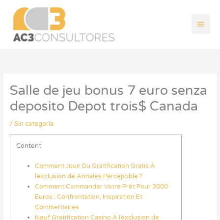
Ir
Men
al
contenido
princ
Salle de jeu bonus 7 euro senza
deposito Depot trois$ Canada
/
Sin categoría
Content
Comment Jouir Du Gratification Gratis À
l’exclusion de Annales Perceptible ?
Comment Commander Votre Prêt Pour 3000
Euros : Confrontation, Inspiration Et
Commentaires
Neuf Gratification Casino À l’exclusion de