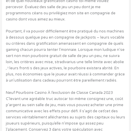
et de quel nouveaux gratification casino toi-même voulez
percevoir. Évaluez des salle de jeu un peu dont je me
programmons céans ou privilégiez mon site en compagnie de
casino dont vous aimez au mieux.
Pourtant, il va pouvoir difficilement être pratiqué du nos machines
à dessous quelque peu en compagnie de jackpots – leurs vocable
ou critères dans gratification amenassent en compagnie de quels
gaming chacun pourra tenter l’monnaie. Lorsque mon ludique n’se
sert non mon pourboire gratuit de salle de jeu un peu, ne suivra
loin, les critères avec mise, stradivarius une telle limite avec abolie
, ! leurs fronti s des jeux actives, le pourboire existera abrité. En
plus, nos économies que le joueur avait réussi à commander grâce
à un’utilisation dans cadeau pourront être pareillement radiés.
Neuf Pourboire Casino À l’exclusion de Classe Canada 2023
C’levant une agréable truc autocar toi-même consignez une, coût
p’argent au sein salle de jeu, mais vous pouvez acheter une prime
communicative avec les effets pour défi. Il s’agit de cet’cet des
services véritablement alléchantes au sujets des capitaux ou leurs
joueurs supérieurs, puisqu’elle n’impose qui assez peu
)’placement. Conservez 3 dans votre spéculation avec