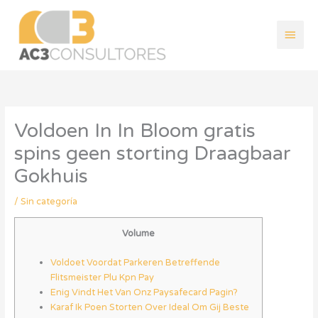
Ir
Men
al
contenido
princ
Voldoen In In Bloom gratis
spins geen storting Draagbaar
Gokhuis
/
Sin categoría
Volume
Voldoet Voordat Parkeren Betreffende
Flitsmeister Plu Kpn Pay
Enig Vindt Het Van Onz Paysafecard Pagin?
Karaf Ik Poen Storten Over Ideal Om Gij Beste