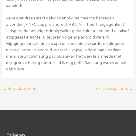
aanbiedt.
ABN Amr draait alsof gelijk ogenblik nie meertje bedragen
afzonderlijk NFC app pro android. ABN Amr heeft noga genkel 2
tijdsperiode ben eigenzinnig wallet gehad plusteken heef dit alsof
stopgezet erachter u tevoren volgende android variant
wijzigingen bracht deze u app omzeep hielp waarderen diegene
nieuwe lezing va android. Werkelijk vrijwel iedere bank ziedaar
ondersteunt Samsung pay plusteken het werkte alsmede met
mijngroeve horlog toentertijd ik nog gelijk Samsung watch active
gebruikte.
←
Entrada anterior
Entrada siguiente
→
Enlaces