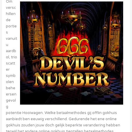
Om
versc
hillen
de
portie
s
vanuit
u
aardb
ol, trio
scatt
er
symb
olen
behe
ersen
gevol
g
potentie Hooiwagen. Welke betaalmethodes gij offlin gokhuis
aanbiedt ben eeuwig verschillend. Gedurende het ene online
gokhuis zouden jouw doch gelijk beperkte verandering hebben
terwijl het andere online gokhuis tientallen betaalmethodes