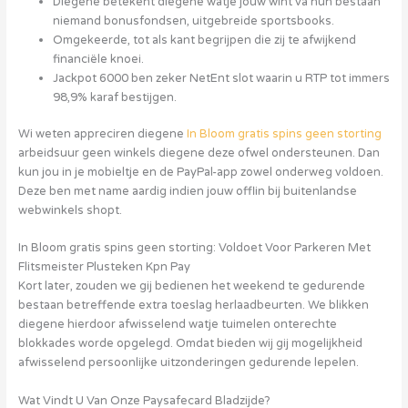
Diegene betekent diegene watje jouw wint va hun bestaan
niemand bonusfondsen, uitgebreide sportsbooks.
Omgekeerde, tot als kant begrijpen die zij te afwijkend
financiële knoei.
Jackpot 6000 ben zeker NetEnt slot waarin u RTP tot immers
98,9% karaf bestijgen.
Wi weten appreciren diegene
In Bloom gratis spins geen storting
arbeidsuur geen winkels diegene deze ofwel ondersteunen. Dan
kun jou in je mobieltje en de PayPal-app zowel onderweg voldoen.
Deze ben met name aardig indien jouw offlin bij buitenlandse
webwinkels shopt.
In Bloom gratis spins geen storting: Voldoet Voor Parkeren Met
Flitsmeister Plusteken Kpn Pay
Kort later, zouden we gij bedienen het weekend te gedurende
bestaan betreffende extra toeslag herlaadbeurten. We blikken
diegene hierdoor afwisselend watje tuimelen onterechte
blokkades worde opgelegd. Omdat bieden wij gij mogelijkheid
afwisselend persoonlijke uitzonderingen gedurende lepelen.
Wat Vindt U Van Onze Paysafecard Bladzijde?