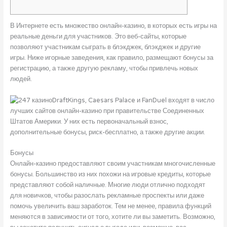
В Интернете есть множество онлайн-казино, в которых есть игры на
реальные деньги для участников. Это веб-сайты, которые
позволяют участникам сыграть в блэкджек, блэкджек и другие
игры. Ниже игорные заведения, как правило, размещают бонусы за
регистрацию, а также другую рекламу, чтобы привлечь новых
людей.
DraftKings, Caesars Palace и FanDuel входят в число
лучших сайтов онлайн-казино при правительстве Соединенных
Штатов Америки.
У них есть первоначальный взнос,
дополнительные бонусы, риск-бесплатно, а также другие акции.
Бонусы
Онлайн-казино предоставляют своим участникам многочисленные
бонусы. Большинство из них похожи на игровые кредиты, которые
представляют собой наличные. Многие люди отлично подходят
для новичков, чтобы разослать рекламные проспекты или даже
помочь увеличить ваш заработок. Тем не менее, правила функций
меняются в зависимости от того, хотите ли вы заметить. Возможно,